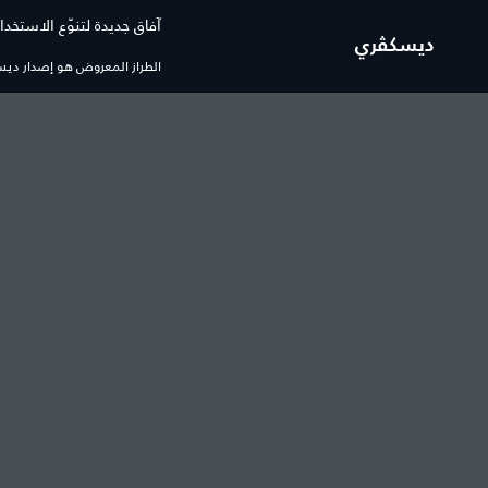
آفاق جديدة لتنوّع الاستخدا
ديسكڤري
الطراز المعروض هو إصدار ديسكڤر
السيارات
العروض والتمويل
رينج روڤر
رينج روڤر عروض السيارات ا
رينج روڤر سبورت
رينج روڤر عروض السيارات 
رينج روڤر ڤيلار
رينج روڤر عروض المالكين
رينج روڤر إيڤوك
رينج روڤر شكيلة منتجات
ديسكڤري
ديفيندر عروض السيارات الج