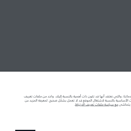
ابحث عن وكالاتنا
 الدائري الشمالي
دماتنا، والتي نعتقد أنها قد تكون ذات أهمية بالنسبة إليك. واحد من ملفات تعريف
د تحميل السيارة بالإكسسوارات والركاب والسوائل والوقود والحمولة.
ات الأساسية بالنسبة لاشتغال الموقع قد لا تعمل بشكل صحيح. لمعرفة المزيد عن
ا يتماشى
مع سياسة ملفات تعريف الارتباط
.
 الصور المستخدَمة ضمن موقع الويب حاليًا المواصفات الحالية بالكامل بالنسبة إلى الميزات