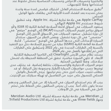
والبكتيريا ومسببات الأمراض ومسببات الحساسية بشكل ملحوظ عند
استخدامها وفقًا للتوجيهات.
3
‎تطبق سياسة الاستخدام العادل. اشتراك قياسي لمدة سنة واحدة
يمكن تمديده بعد انقضاء المدة الأولية التي يطلعك عليها الوكيل
المحلي.
Apple CarPlay هي علامة تجارية لشركة Apple Inc.‎. وقد تنطبق
شروط مستخدم Apple Inc النهائي.
ستعود السيارات في أسواق لائحة السلامة العامة الثانية (GSR II) و/أو
أسواق برنامج تقييم السيارات الجديدة (NCAP) إلى الوضع "مرتفع" في
كل دورة تشغيل. ستعود السيارات في الأسواق الأخرى إلى الوضع
"مخصص" في كل دورة تشغيل. وبغض النظر عن السوق، ستتذكر
السيارة الإعدادات التي حددها السائق في الوضع "مخصص". لائحة
السلامة العامة الثانية (GSRII) عبارة عن تشريع للسلامة دخل حيز التنفيذ
بالنسبة إلى الطرازات الجديدة في عام 2022 وسيُطبق على الطرازات
التي تم إطلاقها بالفعل في عام 2024.
يستند نظام عرض الأرض ClearSight إلى الكاميرا المحيطية الثلاثية
الأبعاد. لا تكون الصورة مباشرة. تحقق من المنطقة المحيطة بك لضمان
سلامتك. وفقًا للقوانين المحلية.
تتوفر الميزات الاختيارية والإكسسوارات بتكلفة إضافية. قد يختلف مدى
توفرها حسب مواصفات السيارة (الطراز ومجموعة نقل الحركة)، أو قد
يتطلب تثبيت ميزات أخرى حتى يتم تركيبها. يُرجى الاتصال بالوكيل
المحلي للحصول على مزيد من التفاصيل أو تهيئة سيارتك عبر الإنترنت.
يجب ألا يتم استخدام الميزات في السيارة إلا من قبل السائقين وحدهم
عندما يكون ذلك آمناً. يجب أن يحرص السائقون على الحفاظ على تحكم
كامل في السيارة في كل الأوقات.
إن Meridian هي علامة تجارية مسجلة لشركة Meridian Audio Ltd.‎
وجهاز three fields هي علامة تجارية لشركة Trifield Productions Ltd.