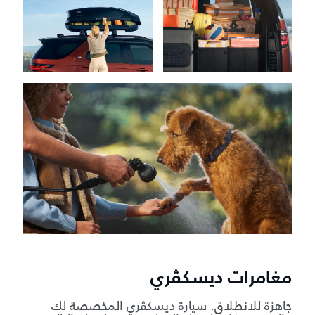
مغامرات ديسكڤري
جاهزة للانطلاق. سيارة ديسكڤري المخصصة لك