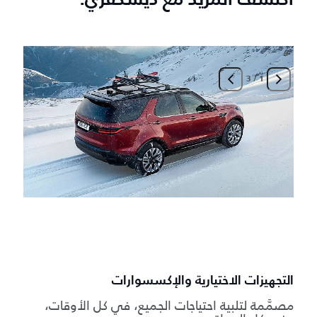
اكتشف المزيد مع ديسكڤري.
3
/
1
ا
م
التجهيزات الاختيارية والإكسسوارات
مصمَّمة لتلبية احتياجات الجميع، في كل الأوقات،