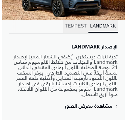
TEMPEST
LANDMARK
الإصدار LANDMARK
تحية لتراث ديسكڤري. يُضفي الشعار المميز لإصدار
Landmark والعجلات من خلائط الألومنيوم مقاس
21 بوصة المطلية باللون الرمادي العقيقي الداكن
لمسةً أنيقةً على التصميم الخارجي. يوفر السقف
باللون الأسود نارفيك المتباين وأغطية حلقة القطر
باللون الرمادي الكاربات إحساسًا بالرقي في إصدار
Landmark. متوفر بمجموعة من الألوان اللافتة،
منها أزرق تاسمان.
مشاهدة معرض الصور