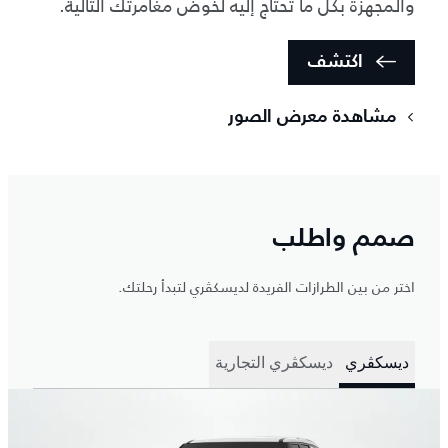
والمجهزة بكل ما تحتاج إليه لخوض مغامرتك التالية.
اكتشف
مشاهدة معرض الصور
صمم واطلب
اختر من بين الطرازات الفريدة لديسكڤري لتبدأ رحلتك.
ديسكڤري
ديسكڤري التجارية