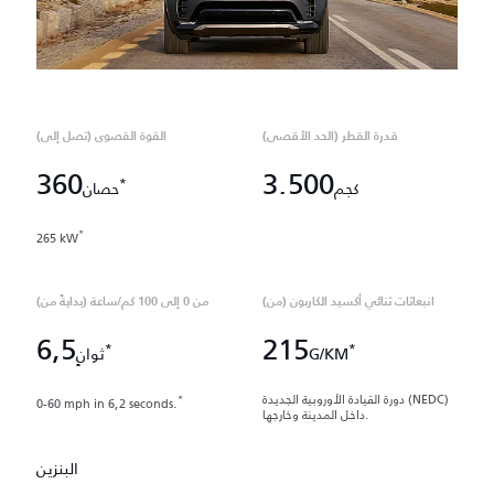
قدرة القطر (الحد الأقصى)
القوة القصوى (تصل إلى)
360
3.500
*
كجم
حصان
*
265 kW
انبعاثات ثنائي أكسيد الكاربون (من)
من 0 إلى 100 كم/ساعة (بدايةً من)
6,5
215
*
*
G/KM
ثوانٍ
دورة القيادة الأوروبية الجديدة (NEDC)
*
0-60 mph in 6,2 seconds.
داخل المدينة وخارجها.
البنزين