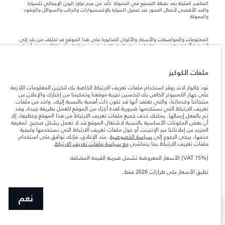
العناصر المثبتة بعد نقطة التصنيع في الحمولة. تأكد من عدم تجاوز الوزن الإجمالي للسيارة
والحد الأقصى لأحمال المحور عند تحميل السيارة بالإكسسوارات والركاب والسوائل والوقود
والحمولة.
المعلومات والمواصفات والأسعار والألوان المذكورة على هذا الموقع قد تختلف من بلد إلى
آخر، كما أنّها قد تتغير بدون إشعار مسبق. الرجاء التواصل مع وكيلنا المحلي للتأكد من توفّرها
والتحقق من الأسعار.
إن النقص العالمي في أشباه الموصلات يؤثر حاليًا
ملاحظة مهمة حول الصور والمواصفات.
ملفات الكوكيز
في مواصفات تصميم السيارات وتوفر الخيارات وتوقيتات التصاميم. هذا ظرف ديناميكي
للغاية، ونتيجة لذلك، قد لا تمثّل الصور المستخدَمة ضمن موقع الويب حاليًا المواصفات الحالية
بالكامل بالنسبة إلى الميزات والخيارات والحلية ومجموعات الألوان. يرجى استشارة وكيلك الذي
تود جاكوار لاند روڤر استخدام ملفات تعريف الارتباط الخاصة بك لتخزين المعلومات اللازمة
سيتمكّن من تأكيد أي تقييدات حالية معك للسماح لك باتخاذ قرار مدروس
على جهاز الكمبيوتر الخاص بك لتحسين تجربة موقعنا وتمكيننا من إخبارك والإعلان عن
منتجاتنا وخدماتنا، والتي نعتقد أنها قد تكون ذات أهمية بالنسبة إليك. واحد من ملفات
الأرقام المقدمة هي نتيجة لاختبارات المصنع الرسمية وفقاً لتشريعات الاتحاد الأوروبي. قد
تعريف الارتباط التي نستخدمها ضرورية لعدة أجزاء من الموقع للعمل بطريقة جيدة، وقد
يتباين استهلك الوقود الفعلي للمركبة عن ذلك المتحقق في تلك الاختبارات كما أن هذه
تم بالفعل إرسالها. يمكنك حذف جميع ملفات تعريف الارتباط من هذا الموقع وحظرها، إلا
الأرقام بغرض المقارنة فحسب.
أن بعض المكونات الأساسية بالنسبة لاشتغال الموقع قد لا تعمل بشكل صحيح. لمعرفة
الأسعار المعروضة تشمل ضريبة القيمة المضافة (VAT).
المزيد عن إعلاناتنا عبر الإنترنت أو حول ملفات تعريف الارتباط التي نستخدمها وكيفية
الأسعار تنطبق فقط على الطرازات المصنعة في عام 2026.
حذفها، يرجى الرجوع إلى
سياسة الخصوصية
. عند الإغلاق، فإنك توافق على استخدام
ملفات تعريف الارتباط بما يتماشى
مع سياسة ملفات تعريف الارتباط
.
(VAT 15%) الأسعار المعروضة تشمل ضريبة القيمة المضافة.
تطبق الأسعار على طرازات 2026 فقط.‎
نعم
اعثر على وكيل