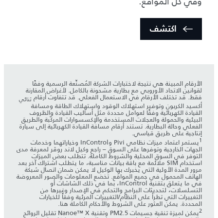
وفي كل المواقع.
اكتشف
الأرقام المبينة هي نتيجة لاختبارات الشركة المُصنِّعة الرسمية وفقًا
لقوانين الاتحاد الأوروبي مع بطارية مشحونة بالكامل. لأغراض المقارنة
فقط. قد تختلف الأرقام في الاستعمال الفعلي. قد تتفاوت أرقام
ثنائي
أكسيد الكربون وتوفير استهلاك الوقود واستهلاك الطاقة ومسافة
القيادة الكهربائية وفقًا لعوامل محددة مثل أساليب القيادة والظروف
البيئية والحمولة والعجلات المستخدمة والإكسسوارات المركّبة والطريق
الفعلي وحالة البطارية. تستند أرقام مسافة القيادة الكهربائية إلى سيارة
إنتاجية على طريق قياسي.
1
يستمر اعتماد ميزات نظامي Pivi وInControl وخياراتهما وخدمات
الجهات الخارجية وتوفرها على السوق – راجع وكيل لاند روڤر لمعرفة مدى
التوفر في السوق المحلية والشروط الكاملة. تتطلب بعض الميزات
استخدام SIM ملائمة مع باقة بيانات مناسبة، ما يتطلب اشتراك آخر بعد
مرور المدة الأولية التي يخبرك بها الوكيل لا يمكن ضمان اتصال شبكة
الهاتف المحمول في جميع المواقع. تخضع المعلومات والصور المعروضة
في ما يتعلق بتقنية InControl، بما في ذلك الشاشات أو
التسلسلات، لتحديثات البرامج والتحكم في الإصدار وغيرها من
التغييرات التي تطرأ على النظام/التغييرات المرئية وفقاً للخيارات
المحددة. يمكن العثور على الشروط والأحكام الكاملة هنا.
2
يمكن لميزة تنقية جسيمات PM2.5 وتقنية Nanoe™ X تقليل الروائح