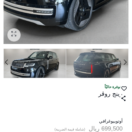
منوفرة حاليّاً
رينج روڤر
أوتوبيوغرافي
699,500
ريال‎
(شاملة قيمة الضريبة)