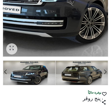
منوفرة حاليّاً
رينج روڤر