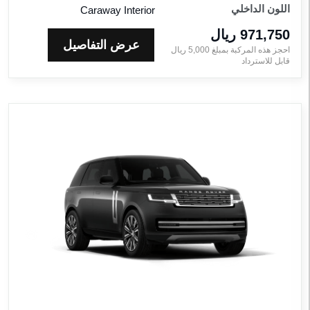
اللون الداخلي
Caraway Interior
971,750 ريال‎
عرض التفاصيل
احجز هذه المركبة بمبلغ
5,000
ريال‎
قابل للاسترداد