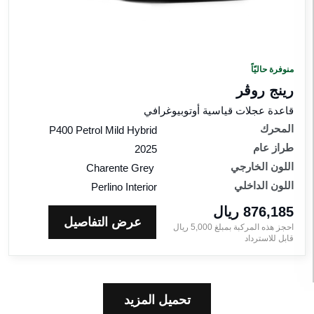
منوفرة حاليّاً
رينج روڤر
قاعدة عجلات قياسية أوتوبيوغرافي
المحرك
P400 Petrol Mild Hybrid
طراز عام
2025
اللون الخارجي
Charente Grey
اللون الداخلي
Perlino Interior
876,185 ريال‎
عرض التفاصيل
احجز هذه المركبة بمبلغ
5,000
ريال‎
قابل للاسترداد
تحميل المزيد