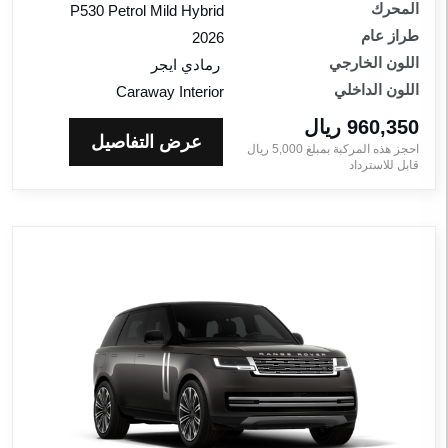
المحرك
P530 Petrol Mild Hybrid
طراز عام
2026
اللون الخارجي
رمادي ايجر
اللون الداخلي
Caraway Interior
960,350 ريال‎
عرض التفاصيل
احجز هذه المركبة بمبلغ
5,000
ريال‎
قابل للاسترداد