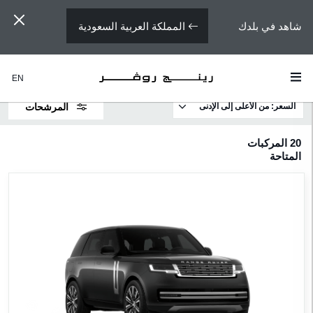
المملكة العربية السعودية
شاهد في بلدك
EN
السعر: من الأعلى إلى الإدنى
المرشحات
لطرازات
20
المركبات
المتاحة
رينج
روڤر
رينج
روڤر
سبورت
رينج
روڤر
ڤيلار