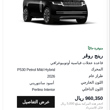
منوفرة حاليّاً
رينج روڤر
قاعدة عجلات قياسية أوتوبيوغرافي
المحرك
P530 Petrol Mild Hybrid
طراز عام
2026
اللون الخارجي
أسود سانتوريني
اللون الداخلي
Perlino Interior
960,350 ريال‎
عرض التفاصيل
احجز هذه المركبة بمبلغ
5,000
ريال‎
قابل للاسترداد