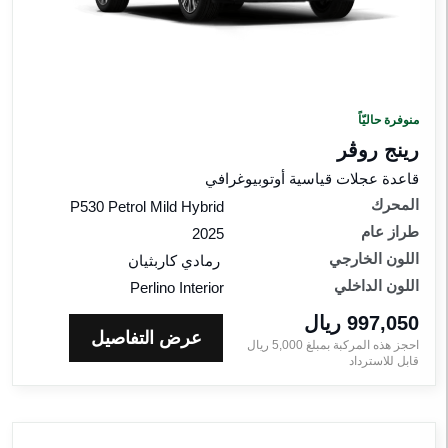
رينج
روڤر
إيڤوك
لسعر
منوفرة حاليّاً
لمحرك
رينج روڤر
قاعدة عجلات قياسية أوتوبيوغرافي
اقات
المحرك
P530 Petrol Mild Hybrid
لمواصفات
طراز عام
2025
اللون الخارجي
رمادي كاربثيان
للون
اللون الداخلي
Perlino Interior
لخارجي
997,050 ريال‎
عرض التفاصيل
احجز هذه المركبة بمبلغ
5,000
ريال‎
للون
قابل للاسترداد
لداخلي
راز
ام