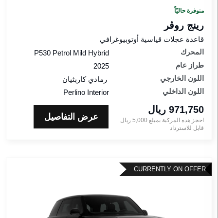
منوفرة حاليّاً
رينج روڤر
قاعدة عجلات قياسية أوتوبيوغرافي
المحرك
P530 Petrol Mild Hybrid
طراز عام
2025
اللون الخارجي
رمادي كاربثيان
اللون الداخلي
Perlino Interior
971,750 ريال‎
عرض التفاصيل
احجز هذه المركبة بمبلغ
5,000
ريال‎
قابل للاسترداد
CURRENTLY ON OFFER