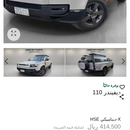
منوفرة حاليّاً
ديفيندر 110
X-ديناميكي HSE
414,500
ريال‎
(شاملة قيمة الضريبة)