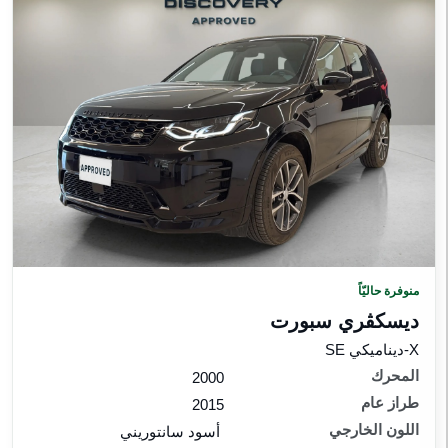
منوفرة حاليّاً
ديسكڤري سبورت‎
X-ديناميكي SE
المحرك
2000
طراز عام
2015
اللون الخارجي
أسود سانتوريني