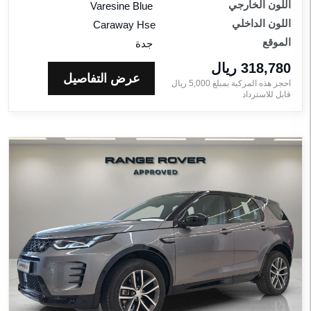
اللون الخارجي
Varesine Blue
اللون الداخلي
Caraway Hse
الموقع
جدة
318,780 ريال‎
عرض التفاصيل
احجز هذه المركبة بمبلغ
5,000
ريال‎
قابل للاسترداد