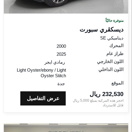
منوفرة حاليّاً
ديسكڤري سبورت‎
ديناميكي SE
المحرك
2000
طراز عام
2025
اللون الخارجي
رمادي ايجر
اللون الداخلي
Light Oyster/ebony / Light
Oyster Stitch
الموقع
جدة
232,530 ريال‎
عرض التفاصيل
احجز هذه المركبة بمبلغ
5,000
ريال‎
قابل للاسترداد