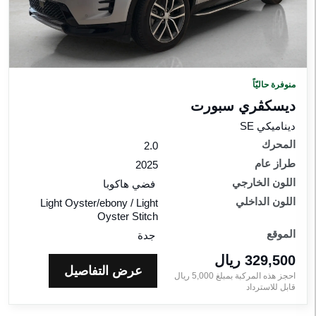
اقات
لمواصفات
للون
لخارجي
منوفرة حاليّاً
ديسكڤري سبورت‎
للون
لداخلي
ديناميكي SE
المحرك
2.0
طراز عام
راز
2025
ام
اللون الخارجي
فضي هاكوبا
اللون الداخلي
Light Oyster/ebony / Light
Oyster Stitch
إعادة الضبط
الموقع
جدة
329,500 ريال‎
عرض التفاصيل
احجز هذه المركبة بمبلغ
5,000
ريال‎
قابل للاسترداد