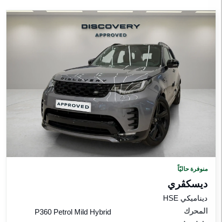
منوفرة حاليّاً
ديسكڤري
ديناميكي HSE
المحرك
P360 Petrol Mild Hybrid