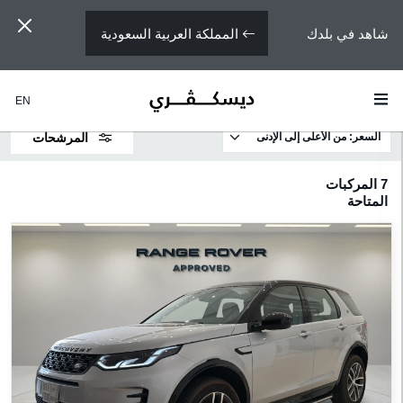
المملكة العربية السعودية
شاهد في بلدك
EN
السعر: من الأعلى إلى الإدنى
المرشحات
لطرازات
7
المركبات
المتاحة
ديسكڤري
ديسكڤري
سبورت‎
لسعر
لمحرك