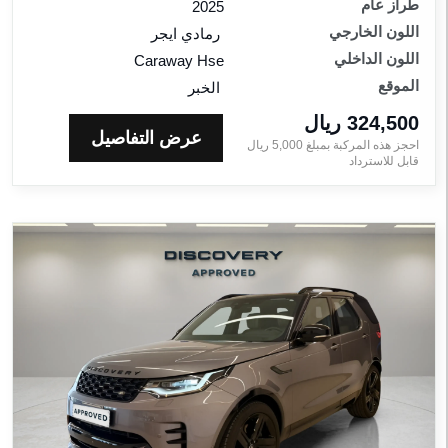
طراز عام
2025
اللون الخارجي
رمادي ايجر
اللون الداخلي
Caraway Hse
الموقع
الخبر
324,500 ريال‎
عرض التفاصيل
احجز هذه المركبة بمبلغ
5,000
ريال‎
قابل للاسترداد