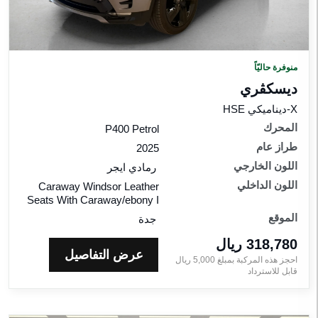
منوفرة حاليّاً
ديسكڤري
X-ديناميكي HSE
المحرك
P400 Petrol
طراز عام
2025
اللون الخارجي
رمادي ايجر
اللون الداخلي
Caraway Windsor Leather
Seats With Caraway/ebony I
الموقع
جدة
318,780 ريال‎
عرض التفاصيل
احجز هذه المركبة بمبلغ
5,000
ريال‎
قابل للاسترداد