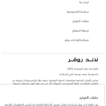
ابحث عنا
سياسة الخصوصية
ملفات الكوكيز
خريطة الموقع
شركة جاكوار لاند روڤر
جاكوار لاند روڨر المحدودة: 2026
السعودية, محمد يوسف ناغي للسيارات
تعكس الأوزان المذكورة مواصفات السيارة القياسية. سوف تؤثر الإكسسوارات وغيرها من
العناصر المثبتة بعد نقطة التصنيع في الحمولة. تأكد من عدم تجاوز الوزن الإجمالي للسيارة
والحد الأقصى لأحمال المحور عند تحميل السيارة بالإكسسوارات والركاب والسوائل والوقود
والحمولة.
ملفات الكوكيز
المعلومات والمواصفات والأسعار والألوان المذكورة على هذا الموقع قد تختلف من بلد إلى
آخر، كما أنّها قد تتغير بدون إشعار مسبق. الرجاء التواصل مع وكيلنا المحلي للتأكد من توفّرها
تود جاكوار لاند روڤر استخدام ملفات تعريف الارتباط الخاصة بك لتخزين المعلومات اللازمة