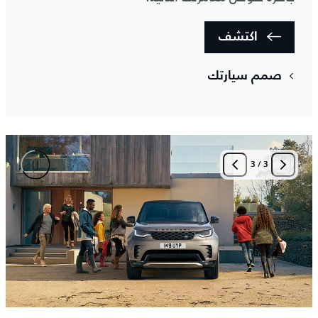
اكتشف
صمم سيارتك
3
/
3