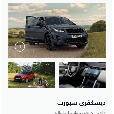
ديسكڤري سبورت‎
جاهزة لخوض مغامرتك التالية.