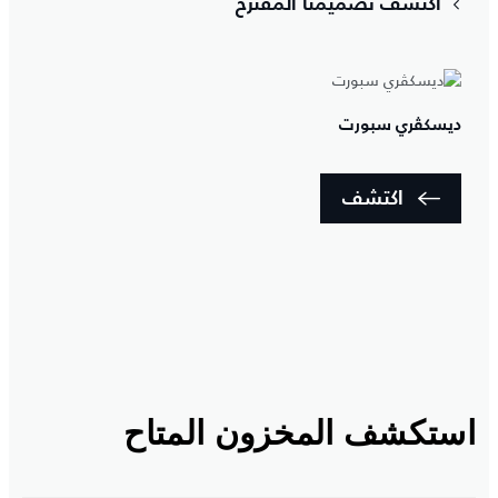
اكتشف تصميمنا المقترح
ديسكڤري سبورت
اكتشف