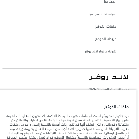
ابحث عنا
سياسة الخصوصية
ملفات الكوكيز
خريطة الموقع
شركة جاكوار لاند روڤر
جاكوار لاند روڨر المحدودة: 2026
السعودية, محمد يوسف ناغي للسيارات
تعكس الأوزان المذكورة مواصفات السيارة القياسية. سوف تؤثر الإكسسوارات وغيرها من
ملفات الكوكيز
العناصر المثبتة بعد نقطة التصنيع في الحمولة. تأكد من عدم تجاوز الوزن الإجمالي للسيارة
والحد الأقصى لأحمال المحور عند تحميل السيارة بالإكسسوارات والركاب والسوائل والوقود
تود جاكوار لاند روڤر استخدام ملفات تعريف الارتباط الخاصة بك لتخزين المعلومات اللازمة
والحمولة.
على جهاز الكمبيوتر الخاص بك لتحسين تجربة موقعنا وتمكيننا من إخبارك والإعلان عن
منتجاتنا وخدماتنا، والتي نعتقد أنها قد تكون ذات أهمية بالنسبة إليك. واحد من ملفات
تعريف الارتباط التي نستخدمها ضرورية لعدة أجزاء من الموقع للعمل بطريقة جيدة، وقد
المعلومات والمواصفات والأسعار والألوان المذكورة على هذا الموقع قد تختلف من بلد إلى
تم بالفعل إرسالها. يمكنك حذف جميع ملفات تعريف الارتباط من هذا الموقع وحظرها، إلا
آخر، كما أنّها قد تتغير بدون إشعار مسبق. الرجاء التواصل مع وكيلنا المحلي للتأكد من توفّرها
أن بعض المكونات الأساسية بالنسبة لاشتغال الموقع قد لا تعمل بشكل صحيح. لمعرفة
والتحقق من الأسعار.