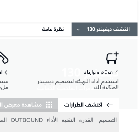
اكتشف ديفيندر 130
نظرة عامة
ديفيندر 130
صمّم سيارتك
اط
استخدم أداة التهيئة لتصميم ديفيندر
سيتم
المثالية لك
ملء 
مساحة للمغامرات الملحمية الجماعية
اكتشف الطرازات
مشاهدة معرض ال
التصميم
القدرة
التقنية
الأداء
OUTBOUND
الط