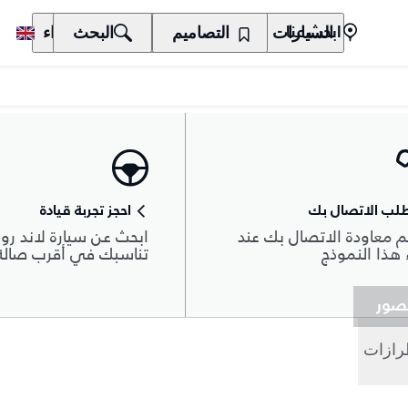
السيارات
المالكون
التصاميم
الاكتشاف
البحث
الشراء
ابحث عنا
لب الاتصال بك
احجز تجربة قيادة
 معاودة الاتصال بك عند
ابحث عن سيارة لاند روڨ
هذا النموذج
تناسبك في أقرب صال
صور
رازات