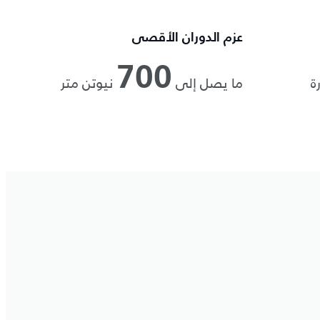
عزم الدوران الأقصى
700
ة
ما يصل إلى
نيوتن متر