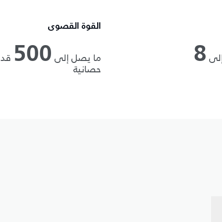
القوة القصوى
500
8
إلى
ما يصل إلى
قدر
حصانية