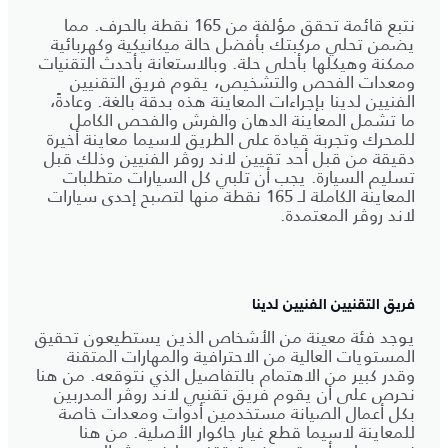
نتبع قائمة تحقق مؤلفة من 165 نقطة بالحرف. مما
يضمن تحلي مركبتك بأفضل حالة ميكانيكية وكهربائية
ممكنة وهيكلها بأحلى حلة. وبالاستعانة بأحدث التقنيات
ومعدات الفحص والتشخيص، يقوم فريق التقنيين
الفنيين لدينا بإجراءات المعاينة هذه بدقة بالغة. وعادةً،
ما تشمل المعاينة الدهان والفرش والفحص الكامل
للمحرك وتجربة قيادة على الطريق لاسيما معاينة أخيرة
دقيقة من قبل أحد تقيين لاند روڤر الفنيين وذلك قبل
تسليم السيارة. يجب أن تلبي كل السيارات متطلبات
المعاينة الكاملة لـ 165 نقطة منها لتصبح إحدى سيارات
لاند روڤر المعتمدة.
فريق التقنيين الفنيين لدينا
يوجد فئة معينة من الأشخاص الذين يستطيعون تحقيق
المستويات العالية من الاحترافية والمهارات المتقنة
وقدر كبير من الاهتمام بالتفاصيل الذي نتوقعه. من هنا
نحرص على أن يقوم فريق تقنيي لاند روڤر المدربين
بكل أعمال الصيانة مستخدمين أدوات ومعدات خاصة
للمعاينة لاسيما قطع غيار جاكوار الأصلية. من هنا