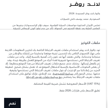
جاكوار لاند روڨر المحدودة: 2026
السعودية, محمد يوسف ناغي للسيارات
تعكس الأوزان المذكورة مواصفات السيارة القياسية. سوف تؤثر الإكسسوارات وغيرها من
العناصر المثبتة بعد نقطة التصنيع في الحمولة. تأكد من عدم تجاوز الوزن الإجمالي للسيارة
والحد الأقصى لأحمال المحور عند تحميل السيارة بالإكسسوارات والركاب والسوائل والوقود
والحمولة.
ملفات الكوكيز
المعلومات والمواصفات والأسعار والألوان المذكورة على هذا الموقع قد تختلف من بلد إلى
آخر، كما أنّها قد تتغير بدون إشعار مسبق. الرجاء التواصل مع وكيلنا المحلي للتأكد من توفّرها
تود جاكوار لاند روڤر استخدام ملفات تعريف الارتباط الخاصة بك لتخزين المعلومات اللازمة
والتحقق من الأسعار.
على جهاز الكمبيوتر الخاص بك لتحسين تجربة موقعنا وتمكيننا من إخبارك والإعلان عن
منتجاتنا وخدماتنا، والتي نعتقد أنها قد تكون ذات أهمية بالنسبة إليك. واحد من ملفات
إن النقص العالمي في أشباه الموصلات يؤثر حاليًا
ملاحظة مهمة حول الصور والمواصفات.
تعريف الارتباط التي نستخدمها ضرورية لعدة أجزاء من الموقع للعمل بطريقة جيدة، وقد
في مواصفات تصميم السيارات وتوفر الخيارات وتوقيتات التصاميم. هذا ظرف ديناميكي
تم بالفعل إرسالها. يمكنك حذف جميع ملفات تعريف الارتباط من هذا الموقع وحظرها، إلا
للغاية، ونتيجة لذلك، قد لا تمثّل الصور المستخدَمة ضمن موقع الويب حاليًا المواصفات الحالية
أن بعض المكونات الأساسية بالنسبة لاشتغال الموقع قد لا تعمل بشكل صحيح. لمعرفة
بالكامل بالنسبة إلى الميزات والخيارات والحلية ومجموعات الألوان. يرجى استشارة وكيلك الذي
المزيد عن إعلاناتنا عبر الإنترنت أو حول ملفات تعريف الارتباط التي نستخدمها وكيفية
سيتمكّن من تأكيد أي تقييدات حالية معك للسماح لك باتخاذ قرار مدروس
حذفها، يرجى الرجوع إلى
سياسة الخصوصية
. عند الإغلاق، فإنك توافق على استخدام
الأرقام المقدمة هي نتيجة لاختبارات المصنع الرسمية وفقاً لتشريعات الاتحاد الأوروبي. قد
ملفات تعريف الارتباط بما يتماشى
مع سياسة ملفات تعريف الارتباط
.
يتباين استهلك الوقود الفعلي للمركبة عن ذلك المتحقق في تلك الاختبارات كما أن هذه
الأرقام بغرض المقارنة فحسب.
(VAT 15%) الأسعار المعروضة تشمل ضريبة القيمة المضافة.
الأسعار المعروضة تشمل ضريبة القيمة المضافة (VAT).
تطبق الأسعار على طرازات 2026 فقط.‎
الأسعار تنطبق فقط على الطرازات المصنعة في عام 2026.
نعم
السيارات المستعملة