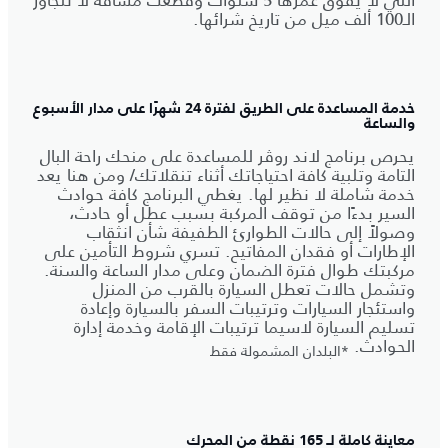
الـ100 ألف ميل من تاريخ شرائها.
خدمة المساعدة على الطريق لفترة 24 شهرًا على مدار الأسبوع
والساعة
يحرص برنامج لاند روڤر للمساعدة على منحك راحة البال
التامة وتلبية كافة احتياجاتك أثناء تنقلاتك/ ومن هنا يعد
خدمة شاملة لا نظير لها. يغطي البرنامج كافة حوادث
السير بدءًا من توقف المركبة بسبب عطل أو حادث،
وصولاً إلى حالات الطوارئ الطفيفة شأن انثقاب
الإطارات أو فقدان المفاتيح. تسري شروط التأمين على
مركبتك طوال فترة الضمان وعلى مدار الساعة والسنة.
وتشمل حالات تعطل السيارة بالقرب من المنزل
واستئجار السيارات وترتيبات السفر بالسيارة وإعادة
تسليم السيارة لاسيما ترتيبات الإقامة وخدمة إدارة
الحوادث.
*البلدان المشمولة فقط
معاينة كاملة لـ 165 نقطة من المحرك