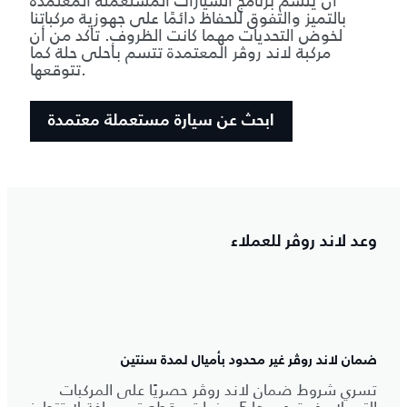
أن يتسم برنامج السيارات المستعملة المعتمدة
بالتميز والتفوق للحفاظ دائمًا على جهوزية مركباتنا
لخوض التحديات مهما كانت الظروف. تأكد من أن
مركبة لاند روڤر المعتمدة تتسم بأحلى حلة كما
تتوقعها.
ابحث عن سيارة مستعملة معتمدة
وعد لاند روڤر للعملاء
ضمان لاند روڤر غير محدود بأميال لمدة سنتين
تسري شروط ضمان لاند روڤر حصريًا على المركبات
التي لا يفوق عمرها 5 سنوات وقطعت مسافة لا تتجاوز