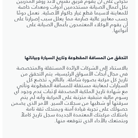
نحرص على أن يقوم فريق تقنيي لاند روڤر المدربين
بكل أعمال الصيانة مستخدمين أدوات ومعدات خاصة
للمعاينة لاسيما قطع غيار جاكوار الأصلية. نعمل دومًا
حسب معايير عالية صارمة مما يعلل سبب إصرارنا على
أن يقوم الوكلاء المعتمدون بأعمال الصيانة على
أنواعها.
التحقق من المسافة المقطوعة وتاريخ السيارة وبياناتها
بالاستناد إلى الشركات الرائدة المستقلة والمتخصصة
في مجال أبحاث الأسواق الرئيسية، يتم التحقق من
تاريخ كل مركبة بصورة شاملة. بالتالي، تخضع كل
السيارات لمعاينة مستقلة للمسافة المقطوعة وتأتي
مع شهادة تاريخ الملكية المصدقة لإثبات عدم وجود أي
رسوم مالية متبقية مترتبة على المركبة وأنه لم يتم
سرقتها أو شطبها من سجلات السير. الأمر الذي يضمن
حصولك على تجربة قيادة آمنة ويمنحك ثقة تامة
بامتلاك مركبتك المعتمدة الجديدة سجل تاريخ كاملاً
وبتمتعك بالأداء الذي تتوقعه منها.