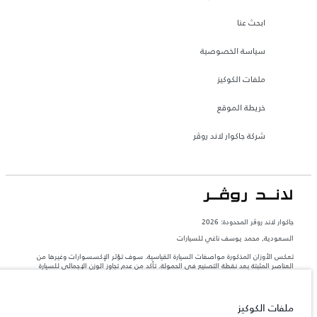
ابحث عنا
سياسة الخصوصية
ملفات الكوكيز
خريطة الموقع
شركة جاكوار لاند روڤر
جاكوار لاند روڨر المحدودة: 2026
السعودية, محمد يوسف ناغي للسيارات
تعكس الأوزان المذكورة مواصفات السيارة القياسية. سوف تؤثر الإكسسوارات وغيرها من
العناصر المثبتة بعد نقطة التصنيع في الحمولة. تأكد من عدم تجاوز الوزن الإجمالي للسيارة
والحد الأقصى لأحمال المحور عند تحميل السيارة بالإكسسوارات والركاب والسوائل والوقود
والحمولة.
ملفات الكوكيز
المعلومات والمواصفات والأسعار والألوان المذكورة على هذا الموقع قد تختلف من بلد إلى