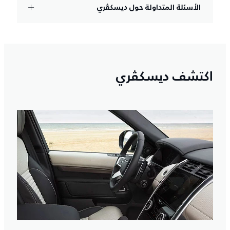
الأسئلة المتداولة حول ديسكڤري
اكتشف ديسكڤري