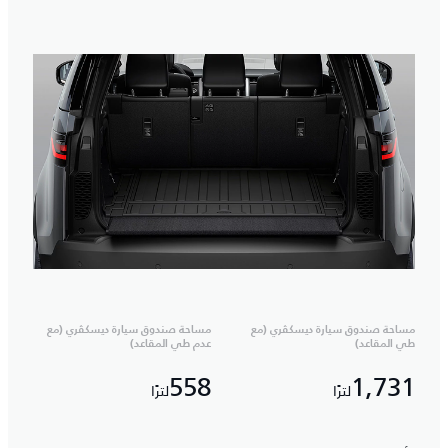
مساحة صندوق سيارة ديسكڤري (مع
مساحة صندوق سيارة ديسكڤري (مع
طي المقاعد)
عدم طي المقاعد)
558
1,731
لترًا
لترًا