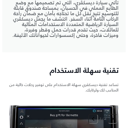
تأتي سيارة ديسكڤري، التي تم تصميمها مع وضع
الطابع العملي في الحسبان، بمساحة صندوق قابلة
للتوسيع تتيح نقل كل ما تحتاجه بأمان مع ضمان راحة
الركاب التامة أثناء السفر. اكتشف ما يجعل ديسكڤري
السيارة الرياضية المتعددة الاستخدامات المثالية
للعائلات، حيث تقدم قدرات حمل وقطر وفيرة،
وميزات فاخرة، وحتى إكسسوارات لحيواناتك الأليفة.
تقنية سهلة الاستخدام
تساعد تقنية ديسكڤري سهلة الاستخدام على توفير رحلات خالية من
المتاعب لك ولركابك.
2
/
1