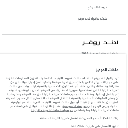
خريطة الموقع
شركة جاكوار لاند روڤر
جاكوار لاند روڨر المحدودة: 2026
السعودية, محمد يوسف ناغي للسيارات
تعكس الأوزان المذكورة مواصفات السيارة القياسية. سوف تؤثر الإكسسوارات وغيرها من
ملفات الكوكيز
العناصر المثبتة بعد نقطة التصنيع في الحمولة. تأكد من عدم تجاوز الوزن الإجمالي للسيارة
والحد الأقصى لأحمال المحور عند تحميل السيارة بالإكسسوارات والركاب والسوائل والوقود
تود جاكوار لاند روڤر استخدام ملفات تعريف الارتباط الخاصة بك لتخزين المعلومات اللازمة
والحمولة.
على جهاز الكمبيوتر الخاص بك لتحسين تجربة موقعنا وتمكيننا من إخبارك والإعلان عن
منتجاتنا وخدماتنا، والتي نعتقد أنها قد تكون ذات أهمية بالنسبة إليك. واحد من ملفات
تعريف الارتباط التي نستخدمها ضرورية لعدة أجزاء من الموقع للعمل بطريقة جيدة، وقد
المعلومات والمواصفات والأسعار والألوان المذكورة على هذا الموقع قد تختلف من بلد إلى
تم بالفعل إرسالها. يمكنك حذف جميع ملفات تعريف الارتباط من هذا الموقع وحظرها، إلا
آخر، كما أنّها قد تتغير بدون إشعار مسبق. الرجاء التواصل مع وكيلنا المحلي للتأكد من توفّرها
أن بعض المكونات الأساسية بالنسبة لاشتغال الموقع قد لا تعمل بشكل صحيح. لمعرفة
والتحقق من الأسعار.
المزيد عن إعلاناتنا عبر الإنترنت أو حول ملفات تعريف الارتباط التي نستخدمها وكيفية
حذفها، يرجى الرجوع إلى
سياسة الخصوصية
. عند الإغلاق، فإنك توافق على استخدام
إن النقص العالمي في أشباه الموصلات يؤثر حاليًا
ملاحظة مهمة حول الصور والمواصفات.
ملفات تعريف الارتباط بما يتماشى
مع سياسة ملفات تعريف الارتباط
.
في مواصفات تصميم السيارات وتوفر الخيارات وتوقيتات التصاميم. هذا ظرف ديناميكي
للغاية، ونتيجة لذلك، قد لا تمثّل الصور المستخدَمة ضمن موقع الويب حاليًا المواصفات الحالية
بالكامل بالنسبة إلى الميزات والخيارات والحلية ومجموعات الألوان. يرجى استشارة وكيلك الذي
(VAT 15%) الأسعار المعروضة تشمل ضريبة القيمة المضافة.
سيتمكّن من تأكيد أي تقييدات حالية معك للسماح لك باتخاذ قرار مدروس
تطبق الأسعار على طرازات 2026 فقط.‎
الأرقام المقدمة هي نتيجة لاختبارات المصنع الرسمية وفقاً لتشريعات الاتحاد الأوروبي. قد