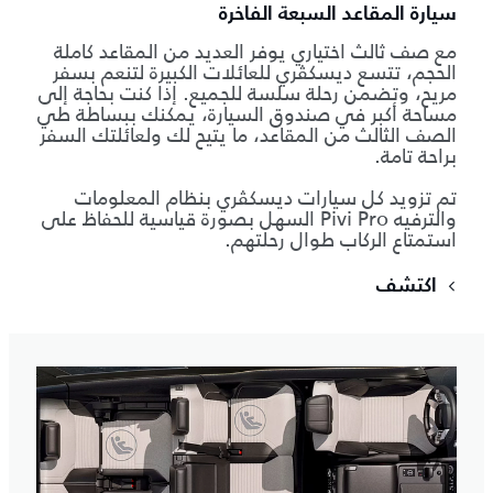
سيارة المقاعد السبعة الفاخرة
مع صف ثالث اختياري يوفر العديد من المقاعد كاملة
الحجم، تتسع ديسكڤري للعائلات الكبيرة لتنعم بسفر
مريح، وتضمن رحلة سلسة للجميع. إذا كنت بحاجة إلى
مساحة أكبر في صندوق السيارة، يمكنك ببساطة طي
الصف الثالث من المقاعد، ما يتيح لك ولعائلتك السفر
براحة تامة.
تم تزويد كل سيارات ديسكڤري بنظام المعلومات
والترفيه Pivi Pro السهل بصورة قياسية للحفاظ على
استمتاع الركاب طوال رحلتهم.
اكتشف