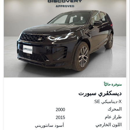
منوفرة حاليّاً
ديسكڤري سبورت‎
X-ديناميكي SE
المحرك
2000
طراز عام
2015
اللون الخارجي
أسود سانتوريني