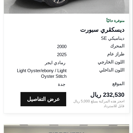
منوفرة حاليّاً
ديسكڤري سبورت‎
ديناميكي SE
المحرك
2000
طراز عام
2025
اللون الخارجي
رمادي ايجر
اللون الداخلي
Light Oyster/ebony / Light
Oyster Stitch
الموقع
جدة
232,530 ريال‎
عرض التفاصيل
احجز هذه المركبة بمبلغ
5,000
ريال‎
قابل للاسترداد