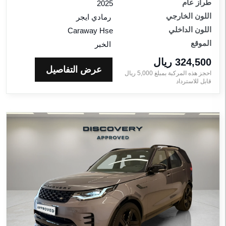
طراز عام
2025
اللون الخارجي
رمادي ايجر
اللون الداخلي
Caraway Hse
الموقع
الخبر
324,500 ريال‎
عرض التفاصيل
احجز هذه المركبة بمبلغ
5,000
ريال‎
قابل للاسترداد