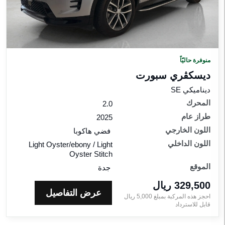
اقات
لمواصفات
للون
لخارجي
منوفرة حاليّاً
ديسكڤري سبورت‎
للون
لداخلي
ديناميكي SE
المحرك
2.0
طراز عام
راز
2025
ام
اللون الخارجي
فضي هاكوبا
اللون الداخلي
Light Oyster/ebony / Light
Oyster Stitch
إعادة الضبط
الموقع
جدة
329,500 ريال‎
عرض التفاصيل
احجز هذه المركبة بمبلغ
5,000
ريال‎
قابل للاسترداد