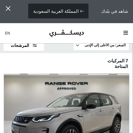
المملكة العربية السعودية
شاهد في بلدك
EN
السعر: من الأعلى إلى الإدنى
المرشحات
لطرازات
7
المركبات
المتاحة
ديسكڤري
ديسكڤري
سبورت‎
لسعر
لمحرك