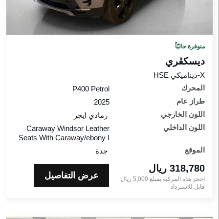
منوفرة حاليّاً
ديسكڤري
X-ديناميكي HSE
المحرك
P400 Petrol
طراز عام
2025
اللون الخارجي
رمادي ايجر
اللون الداخلي
Caraway Windsor Leather
Seats With Caraway/ebony I
الموقع
جدة
318,780 ريال‎
عرض التفاصيل
احجز هذه المركبة بمبلغ
5,000
ريال‎
قابل للاسترداد