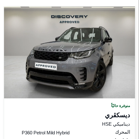
منوفرة حاليّاً
ديسكڤري
ديناميكي HSE
المحرك
P360 Petrol Mild Hybrid