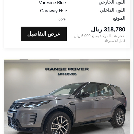
اللون الخارجي
Varesine Blue
اللون الداخلي
Caraway Hse
الموقع
جدة
318,780 ريال‎
عرض التفاصيل
احجز هذه المركبة بمبلغ
5,000
ريال‎
قابل للاسترداد