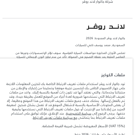
شركة جاكوار لاند روڤر
جاكوار لاند روڨر المحدودة: 2026
السعودية, محمد يوسف ناغي للسيارات
تعكس الأوزان المذكورة مواصفات السيارة القياسية. سوف تؤثر الإكسسوارات وغيرها من
العناصر المثبتة بعد نقطة التصنيع في الحمولة. تأكد من عدم تجاوز الوزن الإجمالي للسيارة
والحد الأقصى لأحمال المحور عند تحميل السيارة بالإكسسوارات والركاب والسوائل والوقود
والحمولة.
ملفات الكوكيز
المعلومات والمواصفات والأسعار والألوان المذكورة على هذا الموقع قد تختلف من بلد إلى
آخر، كما أنّها قد تتغير بدون إشعار مسبق. الرجاء التواصل مع وكيلنا المحلي للتأكد من توفّرها
تود جاكوار لاند روڤر استخدام ملفات تعريف الارتباط الخاصة بك لتخزين المعلومات اللازمة
والتحقق من الأسعار.
على جهاز الكمبيوتر الخاص بك لتحسين تجربة موقعنا وتمكيننا من إخبارك والإعلان عن
منتجاتنا وخدماتنا، والتي نعتقد أنها قد تكون ذات أهمية بالنسبة إليك. واحد من ملفات
إن النقص العالمي في أشباه الموصلات يؤثر حاليًا
ملاحظة مهمة حول الصور والمواصفات.
تعريف الارتباط التي نستخدمها ضرورية لعدة أجزاء من الموقع للعمل بطريقة جيدة، وقد
في مواصفات تصميم السيارات وتوفر الخيارات وتوقيتات التصاميم. هذا ظرف ديناميكي
تم بالفعل إرسالها. يمكنك حذف جميع ملفات تعريف الارتباط من هذا الموقع وحظرها، إلا
للغاية، ونتيجة لذلك، قد لا تمثّل الصور المستخدَمة ضمن موقع الويب حاليًا المواصفات الحالية
أن بعض المكونات الأساسية بالنسبة لاشتغال الموقع قد لا تعمل بشكل صحيح. لمعرفة
بالكامل بالنسبة إلى الميزات والخيارات والحلية ومجموعات الألوان. يرجى استشارة وكيلك الذي
المزيد عن إعلاناتنا عبر الإنترنت أو حول ملفات تعريف الارتباط التي نستخدمها وكيفية
سيتمكّن من تأكيد أي تقييدات حالية معك للسماح لك باتخاذ قرار مدروس
حذفها، يرجى الرجوع إلى
سياسة الخصوصية
. عند الإغلاق، فإنك توافق على استخدام
الأرقام المقدمة هي نتيجة لاختبارات المصنع الرسمية وفقاً لتشريعات الاتحاد الأوروبي. قد
ملفات تعريف الارتباط بما يتماشى
مع سياسة ملفات تعريف الارتباط
.
يتباين استهلك الوقود الفعلي للمركبة عن ذلك المتحقق في تلك الاختبارات كما أن هذه
الأرقام بغرض المقارنة فحسب.
(VAT 15%) الأسعار المعروضة تشمل ضريبة القيمة المضافة.
الأسعار المعروضة تشمل ضريبة القيمة المضافة (VAT).
تطبق الأسعار على طرازات 2026 فقط.‎
الأسعار تنطبق فقط على الطرازات المصنعة في عام 2026.