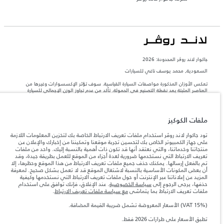
جاكوار لاند روڨر المحدودة: 2026
السعودية, محمد يوسف ناغي للسيارات
تعكس الأوزان المذكورة مواصفات السيارة القياسية. سوف تؤثر الإكسسوارات وغيرها من
العناصر المثبتة بعد نقطة التصنيع في الحمولة. تأكد من عدم تجاوز الوزن الإجمالي للسيارة
والحد الأقصى لأحمال المحور عند تحميل السيارة بالإكسسوارات والركاب والسوائل والوقود
والحمولة.
ملفات الكوكيز
المعلومات والمواصفات والأسعار والألوان المذكورة على هذا الموقع قد تختلف من بلد إلى
آخر، كما أنّها قد تتغير بدون إشعار مسبق. الرجاء التواصل مع وكيلنا المحلي للتأكد من توفّرها
تود جاكوار لاند روڤر استخدام ملفات تعريف الارتباط الخاصة بك لتخزين المعلومات اللازمة
والتحقق من الأسعار.
على جهاز الكمبيوتر الخاص بك لتحسين تجربة موقعنا وتمكيننا من إخبارك والإعلان عن
منتجاتنا وخدماتنا، والتي نعتقد أنها قد تكون ذات أهمية بالنسبة إليك. واحد من ملفات
إن النقص العالمي في أشباه الموصلات يؤثر حاليًا
ملاحظة مهمة حول الصور والمواصفات.
تعريف الارتباط التي نستخدمها ضرورية لعدة أجزاء من الموقع للعمل بطريقة جيدة، وقد
في مواصفات تصميم السيارات وتوفر الخيارات وتوقيتات التصاميم. هذا ظرف ديناميكي
تم بالفعل إرسالها. يمكنك حذف جميع ملفات تعريف الارتباط من هذا الموقع وحظرها، إلا
للغاية، ونتيجة لذلك، قد لا تمثّل الصور المستخدَمة ضمن موقع الويب حاليًا المواصفات الحالية
أن بعض المكونات الأساسية بالنسبة لاشتغال الموقع قد لا تعمل بشكل صحيح. لمعرفة
بالكامل بالنسبة إلى الميزات والخيارات والحلية ومجموعات الألوان. يرجى استشارة وكيلك الذي
المزيد عن إعلاناتنا عبر الإنترنت أو حول ملفات تعريف الارتباط التي نستخدمها وكيفية
سيتمكّن من تأكيد أي تقييدات حالية معك للسماح لك باتخاذ قرار مدروس
حذفها، يرجى الرجوع إلى
سياسة الخصوصية
. عند الإغلاق، فإنك توافق على استخدام
الأرقام المقدمة هي نتيجة لاختبارات المصنع الرسمية وفقاً لتشريعات الاتحاد الأوروبي. قد
ملفات تعريف الارتباط بما يتماشى
مع سياسة ملفات تعريف الارتباط
.
يتباين استهلك الوقود الفعلي للمركبة عن ذلك المتحقق في تلك الاختبارات كما أن هذه
الأرقام بغرض المقارنة فحسب.
(VAT 15%) الأسعار المعروضة تشمل ضريبة القيمة المضافة.
الأسعار المعروضة تشمل ضريبة القيمة المضافة (VAT).
تطبق الأسعار على طرازات 2026 فقط.‎
الأسعار تنطبق فقط على الطرازات المصنعة في عام 2026.