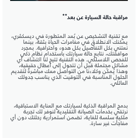
**
مراقبة حالة السيارة عن بعد
مع تقنية التشخيص عن بُعد المتطورة في ديسكڤري،
يمكنك الانطلاق في مغامرات الحياة بثقة، بينما
نعتني بكل التفاصيل بكل هدوء واحترافية. بمجرد
موافقتك، نتابع حالة سيارتك باستخدام نظام ذكي
للفحص اللاسلكي. هذه التقنية تتيح لنا اكتشاف أي
مشاكل محتملة قبل أن تتحول إلى أعطال حقيقية،
وهذا يُمكّن وكلاءنا من التواصل معك مباشرةً لتقديم
الحلول المناسبة في التوقيت الذي يناسب جدولك
العائلي.
بدمج المراقبة الذكية لسيارتك مع العناية الاستباقية،
نرتقي بخدمات الصيانة التقليدية لنوفر لك تجربة
ملكية سلسة للغاية، تضمن استمرارية رحلتك دون أي
مفاجأت غير سارة.