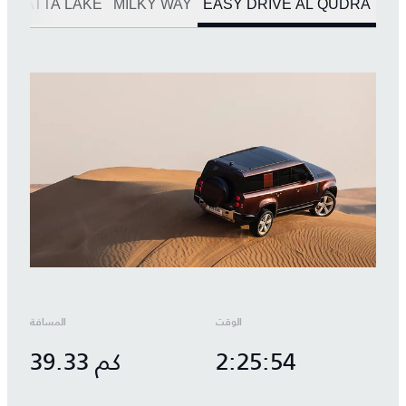
S
HATTA LAKE
MILKY WAY
EASY DRIVE AL QUDRA
الوقت
المسافة
2:25:54
39.33 كم