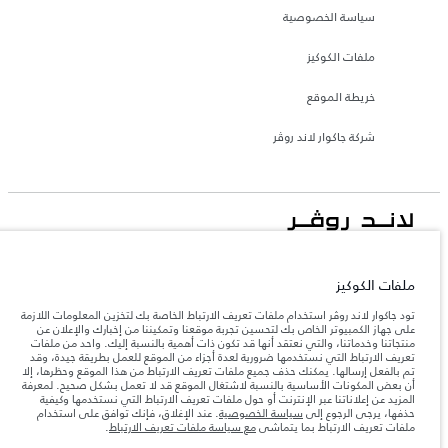
سياسة الخصوصية
ملفات الكوكيز
خريطة الموقع
شركة جاكوار لاند روڤر
جاكوار لاند روڨر المحدودة: 2026
السعودية, محمد يوسف ناغي للسيارات
ملفات الكوكيز
تعكس الأوزان المذكورة مواصفات السيارة القياسية. سوف تؤثر الإكسسوارات وغيرها من
تود جاكوار لاند روڤر استخدام ملفات تعريف الارتباط الخاصة بك لتخزين المعلومات اللازمة
العناصر المثبتة بعد نقطة التصنيع في الحمولة. تأكد من عدم تجاوز الوزن الإجمالي للسيارة
على جهاز الكمبيوتر الخاص بك لتحسين تجربة موقعنا وتمكيننا من إخبارك والإعلان عن
والحد الأقصى لأحمال المحور عند تحميل السيارة بالإكسسوارات والركاب والسوائل والوقود
منتجاتنا وخدماتنا، والتي نعتقد أنها قد تكون ذات أهمية بالنسبة إليك. واحد من ملفات
والحمولة.
تعريف الارتباط التي نستخدمها ضرورية لعدة أجزاء من الموقع للعمل بطريقة جيدة، وقد
تم بالفعل إرسالها. يمكنك حذف جميع ملفات تعريف الارتباط من هذا الموقع وحظرها، إلا
أن بعض المكونات الأساسية بالنسبة لاشتغال الموقع قد لا تعمل بشكل صحيح. لمعرفة
المعلومات والمواصفات والأسعار والألوان المذكورة على هذا الموقع قد تختلف من بلد إلى
المزيد عن إعلاناتنا عبر الإنترنت أو حول ملفات تعريف الارتباط التي نستخدمها وكيفية
آخر، كما أنّها قد تتغير بدون إشعار مسبق. الرجاء التواصل مع وكيلنا المحلي للتأكد من توفّرها
حذفها، يرجى الرجوع إلى
سياسة الخصوصية
. عند الإغلاق، فإنك توافق على استخدام
والتحقق من الأسعار.
ملفات تعريف الارتباط بما يتماشى
مع سياسة ملفات تعريف الارتباط
.
إن النقص العالمي في أشباه الموصلات يؤثر حاليًا
ملاحظة مهمة حول الصور والمواصفات.