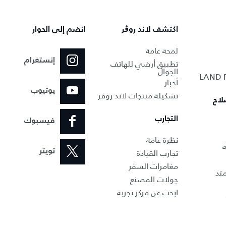
اكتشف لاند روڨر
انضم إلى الحوار
لمحة عامة
إنستغرام
تطبيق أرضي للهاتف
الجوال
أخبار
يوتيوب
تشكيلة منتجات لاند روڤر
لاح
التجارب
فيسبوك
نظرة عامة
ة
تجارب القيادة
تويتر
مغامرات السفر
تد
جولات المصنع
ابحث عن مركز تجربة