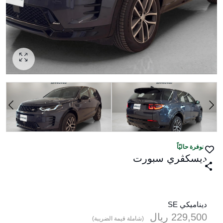
منوفرة حاليّاً
ديسكڤري سبورت‎
ديناميكي SE
229,500
ريال‎
(شاملة قيمة الضريبة)