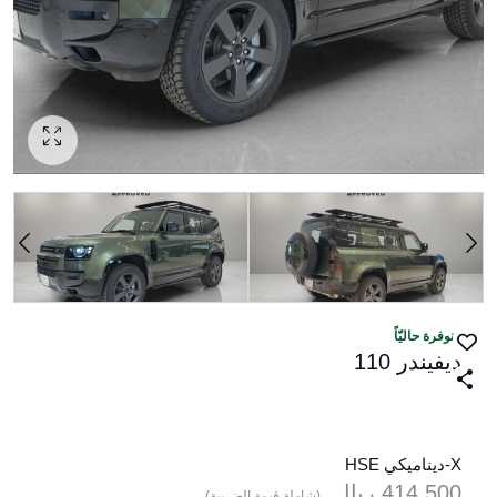
منوفرة حاليّاً
ديفيندر 110
X-ديناميكي HSE
414,500
ريال‎
(شاملة قيمة الضريبة)