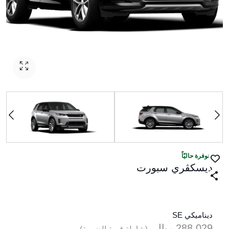
منوفرة حاليّاً
ديسكڤري سبورت‎
ديناميكي SE
288,029
ريال‎
(شاملة قيمة الضريبة)