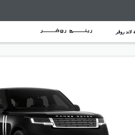
 لاند روڤر