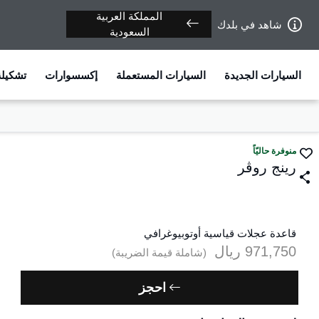
المملكة العربية
شاهد في بلدك
السعودية
السيارات الجديدة
السيارات المستعملة
إكسسوارات
تشكيلة
منوفرة حاليّاً
رينج روڤر
قاعدة عجلات قياسية أوتوبيوغرافي
971,750
ريال‎
(شاملة قيمة الضريبة)
احجز