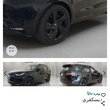
منوفرة حاليّاً
ديسكڤري