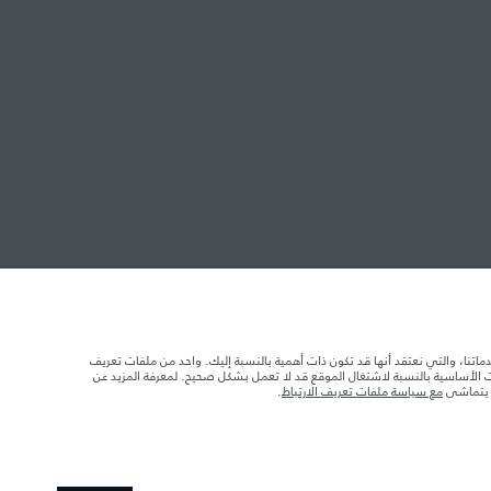
ابحث عن وكالاتنا
 الدائري الشمالي
دماتنا، والتي نعتقد أنها قد تكون ذات أهمية بالنسبة إليك. واحد من ملفات تعريف
د تحميل السيارة بالإكسسوارات والركاب والسوائل والوقود والحمولة.
ات الأساسية بالنسبة لاشتغال الموقع قد لا تعمل بشكل صحيح. لمعرفة المزيد عن
ا يتماشى
مع سياسة ملفات تعريف الارتباط
.
 الصور المستخدَمة ضمن موقع الويب حاليًا المواصفات الحالية بالكامل بالنسبة إلى الميزات