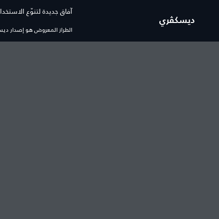
آفاق جديدة لتنوّع الاستخدا
ديسكڤري
الطراز المعروض هو إصدار ديسكڤر
السيارات
العروض والتمويل
رينج روڤر
رينج روڤر عروض السيارات ا
رينج روڤر سبورت
رينج روڤر عروض السيارات 
رينج روڤر ڤيلار
رينج روڤر عروض المالكين
رينج روڤر إيڤوك
رينج روڤر شكيلة منتجات
ديسكڤري
ديفيندر عروض السيارات الج