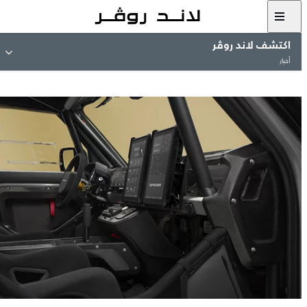
اكتشف لاند روڤر
أخبار