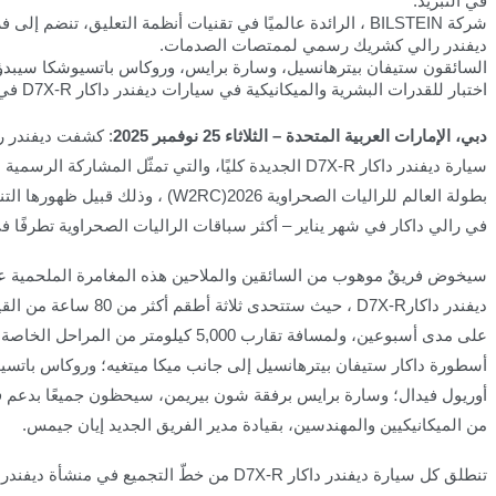
في التبريد.
شركة
BILSTEIN
، الرائدة عالميًا في تقنيات أنظمة التعليق، تنضم إلى ف
ديفندر رالي كشريك رسمي لممتصات الصدمات.
السائقون ستيفان بيترهانسيل، وسارة برايس، وروكاس باتسيوشكا سيبد
اختبار للقدرات البشرية والميكانيكية في سيارات ديفندر داكار
D7X-R
في 3 ينا
دبي، الإمارات العربية المتحدة – الثلاثاء 25 نوفمبر 2025
:
كشفت ديفندر ر
سيارة ديفندر داكار
D7X-R
الجديدة كليًا، والتي تمثّل المشاركة الرسمية
بطولة العالم للراليات الصحراوية 2026
(W2RC)
، وذلك قبيل ظهورها التن
في رالي داكار في شهر يناير – أكثر سباقات الراليات الصحراوية تطرفًا في
سيخوض فريقٌ موهوب من السائقين والملاحين هذه المغامرة الملحمية ع
ديفندر داكار
D7X-R
، حيث ستتحدى ثلاثة أطقم أكثر من
على مدى أسبوعين، ولمسافة تقارب 5,000 كيلومتر من المراحل الخاصة بالزمن
أسطورة داكار ستيفان بيترهانسيل إلى جانب ميكا ميتغيه؛ وروكاس باتسي
أوريول فيدال؛ وسارة برايس برفقة شون بيريمن، سيحظون جميعًا بدعم ف
من الميكانيكيين والمهندسين، بقيادة مدير الفريق الجديد إيان جيمس
.
تنطلق كل سيارة ديفندر داكار
D7X-R
من خطّ التجميع في منشأة ديفندر 