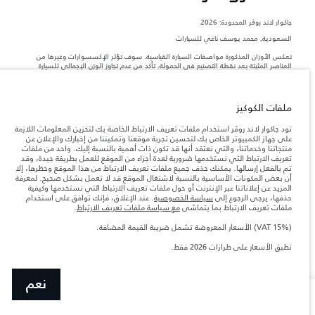
جاكوار لاند روڨر المحدودة: 2026
السعودية, محمد يوسف ناغي للسيارات
تعكس الأوزان المذكورة مواصفات السيارة القياسية. سوف تؤثر الإكسسوارات وغيرها من
العناصر المثبتة بعد نقطة التصنيع في الحمولة. تأكد من عدم تجاوز الوزن الإجمالي للسيارة
والحد الأقصى لأحمال المحور عند تحميل السيارة بالإكسسوارات والركاب والسوائل والوقود
والحمولة.
ملفات الكوكيز
المعلومات والمواصفات والأسعار والألوان المذكورة على هذا الموقع قد تختلف من بلد إلى
آخر، كما أنّها قد تتغير بدون إشعار مسبق. الرجاء التواصل مع وكيلنا المحلي للتأكد من توفّرها
تود جاكوار لاند روڤر استخدام ملفات تعريف الارتباط الخاصة بك لتخزين المعلومات اللازمة
والتحقق من الأسعار.
على جهاز الكمبيوتر الخاص بك لتحسين تجربة موقعنا وتمكيننا من إخبارك والإعلان عن
منتجاتنا وخدماتنا، والتي نعتقد أنها قد تكون ذات أهمية بالنسبة إليك. واحد من ملفات
إن النقص العالمي في أشباه الموصلات يؤثر حاليًا
ملاحظة مهمة حول الصور والمواصفات.
تعريف الارتباط التي نستخدمها ضرورية لعدة أجزاء من الموقع للعمل بطريقة جيدة، وقد
في مواصفات تصميم السيارات وتوفر الخيارات وتوقيتات التصاميم. هذا ظرف ديناميكي
تم بالفعل إرسالها. يمكنك حذف جميع ملفات تعريف الارتباط من هذا الموقع وحظرها، إلا
للغاية، ونتيجة لذلك، قد لا تمثّل الصور المستخدَمة ضمن موقع الويب حاليًا المواصفات الحالية
أن بعض المكونات الأساسية بالنسبة لاشتغال الموقع قد لا تعمل بشكل صحيح. لمعرفة
بالكامل بالنسبة إلى الميزات والخيارات والحلية ومجموعات الألوان. يرجى استشارة وكيلك الذي
المزيد عن إعلاناتنا عبر الإنترنت أو حول ملفات تعريف الارتباط التي نستخدمها وكيفية
سيتمكّن من تأكيد أي تقييدات حالية معك للسماح لك باتخاذ قرار مدروس
حذفها، يرجى الرجوع إلى
سياسة الخصوصية
. عند الإغلاق، فإنك توافق على استخدام
الأرقام المقدمة هي نتيجة لاختبارات المصنع الرسمية وفقاً لتشريعات الاتحاد الأوروبي. قد
ملفات تعريف الارتباط بما يتماشى
مع سياسة ملفات تعريف الارتباط
.
يتباين استهلك الوقود الفعلي للمركبة عن ذلك المتحقق في تلك الاختبارات كما أن هذه
الأرقام بغرض المقارنة فحسب.
(VAT 15%) الأسعار المعروضة تشمل ضريبة القيمة المضافة.
الأسعار المعروضة تشمل ضريبة القيمة المضافة (VAT).
تطبق الأسعار على طرازات 2026 فقط.‎
الأسعار تنطبق فقط على الطرازات المصنعة في عام 2026.
نعم
NEXT STEPS
تسوق عبر الإنترنت