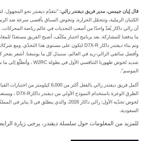
قال إيان جيمس، مدير فريق ديفندر رالي
:
"
تتقدّم ديفندر نحو المجهول، لت
الكثبان الرملية، وتتحمّل الحرارة، وتخوض السباق بأقصى سرعة ضد الزم
أن رالي داكار يُعدّ واحدًا من أصعب التحديات في عالم رياضة المحركات، 
ما يدفعنا للمشاركة
.
بعد برنامج اختبار مكثّف، أصبح الفريق مستعدًا للمغام
وتم بناء ديفندر داكار
D7X-R
لتكون على مستوى هذا التحدّي. ومع شركائنا
وأفضل سائقي الرالي-ريد في العالم، سنبذل كل ما بوسعنا
.
أشعر بفخر ك
شديد لخوض ظهورنا التنافسي الأول في بطولة
W2RC
، وأتطلّع إلى ما 
الموسم
."
أكمل فريق ديفندر رالي بالفعل أكثر من 6,000 كيلومتر من اختب
الطرق الوعرة باستخدام النموذج الأولي من ديفندر داكار
D7X-R
، ويستعد
لخوض تحدّيه الأول: رالي داكار 2026، والذي ينطلق ف
السعودية
.
للمزيد من المعلومات حول سلسلة ديفندر، يرجى زيارة الرابط ا