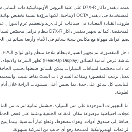
تعتمد ديفندر داكار
D7X-R
على علبة التروس الأوتوماتيكية ذات الثماني
المستخدمة في ديفندر
OCTA
الإنتاجية، لكنها مزوّدة بنسبة تخفيض نهائي
ظروف القيادة المعتادة في سباقات الرالي-ريد ولتعظيم عزم الدوران ع
المنخفضة
.
كما تم تجهيز ديفندر داكار
D7X-R
بنظام فرامل مخصّص لسباق
يضم أقراصًا مهواة مع مكابس بستة بساتم في الأمام وأربعة بساتم في ال
داخل المقصورة، تم تجهيز السيارة بنظام ملاحة منظّم وفق لوائح الـ
FIA
، 
شاشة عرض أمامية للسائق
(Head-Up Display)
تُظهر السرعة والاتجاه، 
عدادات مخصّصة لسباقات السيارات يمكن للسائق ضبطها بحسب الحاجة. 
تعديل ترتيب المقصورة ومقاعد السباق ذات الستّ نقاط تثبيت، والمعتمدة
لتناسب كل سائق على حدة، بما يضمن أعلى مستويات الراحة خلال أيام ا
الطويلة
.
أما التجهيزات الموجودة على متن السيارة، فتشمل ثمانية لترات من الماء
عجلات احتياطية موضوعة مكان المقاعد الخلفية ومثبتة على قفص الحماية
إضافة إلى صندوق أدوات، وهواء مضغوط، وقطع غيار أساسية، بينما يتيح
الرافعات الهيدروليكية المدمجة رفع أي جانب من المركبة بسهولة
.