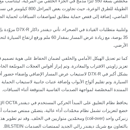
مخصّص بسعة 550 لترًا مدمج في الجزء الخلفي من المركبة، ليتناسب 
الطويلة للطرق الوعرة، حيث تجاوزت بعض المراحل 00
الماضي، إضافة إلى قفص حماية مطابق لمواصفات السباقات لحماية الط
ولتلبية متطلبات القيادة في الصحراء، تأتي ديفندر داكار
D7X-R
مزوّدة ب
35 بوصة، مع زيادة عرض المسار بمقدار 60 ملم ورفع ارتف
الأرضي
.
كما تم تعديل الهيكل الأمامي والخلفي لضمان الحفاظ على هوية تصميم
A
تعزيز زاويتي الاقتراب والمغادرة. وتم إبراز أقواس العجلات الموسّعة الخاص
بشكل أكبر في
D7X-R
لاستيعاب عرض المسار الإضافي وإضفاء حضور أ
السيارة
.
وتم تقليم ألواح الأبواب وإضافة عتبات جانبية لاستيعاب الحماية 
الممتدة المخصّصة لمواجهة الصدمات القاسية المتوقعة أثناء السباقات.
يحافظ نظام التعليق على المبدأ الحركي المستخدم في ديفندر
OCTA
الإ
خضع لتعزيزات تشمل نظام مخمّدات أداء عالية، يتضمّن ممتص صدمات أ
زنبركي واحد
(coil-over)
ومخمّدين متوازيين في الخلف. وقد تم تطوير هذا
بالتعاون مع شريك ديفندر رالي الجديد لممتصات الصدمات
.BILSTEIN