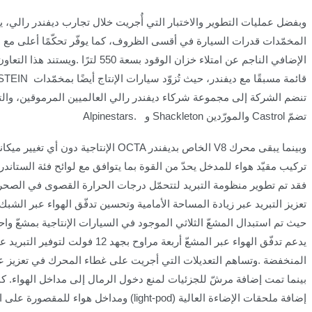
وبفضل عمليات التطوير والاختبار التي أُجريت خلال تجارب ديفندر رالي، يع
المخمّدات قدرات السيارة في أقسى الظروف، كما يوفّر تحكّمًا أعلى مع 
الإضافي الناجم عن امتلاء خزان الوقود بسعة 550 لترًا
.
ويستند هذا التعاون
قائمة مسبقًا مع ديفندر، حيث تُزوّد سيارات الإنتاج أيضًا بمخمّدات
LSTEIN
تنضم الشركة إلى مجموعة شركاء ديفندر رالي العالميين المرموقين، وال
تضمّ
Castrol
والمورّدين
Shackleton
و
.
Alpinestars
وبينما يبقى محرك
V8
الخاص بديفندر
OCTA
الإنتاجية دون أي تغيير ميكا
تركيب مقيّد هواء للمدخل يحدّ من القوة بما يتوافق مع لوائح فئة الستاندر
فقد تم تطوير منظومة التبريد لتتحمّل درجات الحرارة القصوى في الصحرا
تعزيز التبريد عبر زيادة المساحة الأمامية وتحسين تدفّق الهواء عبر الشبك
حيث تم استبدال المشعّ الثلاثي الموجود في السيارات الإنتاجية بمشعّ واحد
يدعم تدفّق الهواء عبر المشعّ أربعة مراوح بجهد 12 فول
المنخفضة
.
وتساهم التعديلات التي أجريت على غطاء المحرك في تعزيز عمل
بينما تمت إضافة مرشّ للجزئيات لمنع دخول الرمال إلى مداخل الهواء. ك
إضافة ملحقات الإضاءة العالية
(light-pod)
ومداخل هواء للمقصورة على 