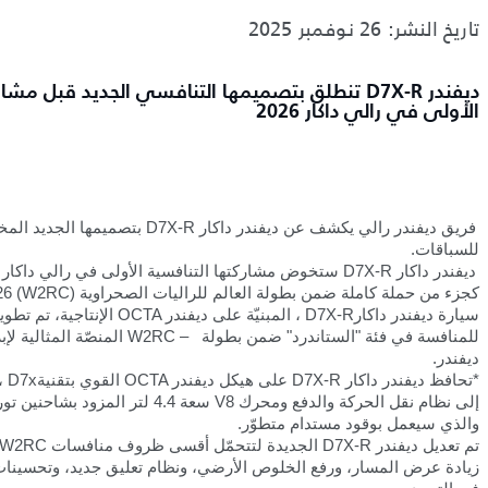
تاريخ النشر: 26 نوفمبر 2025
ديفندر D7X-R تنطلق بتصميمها التنافسي الجديد قبل مشا
الأولى في رالي داكار 2026
فريق ديفندر رالي يكشف عن ديفندر داكار
D7X-R
بتصميمها الجديد الم
للسباقات.
ديفندر داكار
D7X-R
ستخوض مشاركتها التنافسية الأولى في رالي داكار ف
كجزء من حملة كاملة ضمن بطولة العالم للراليات الصحراوية
26 (W2RC)
سيارة ديفندر داكار
D7X-R
، المبنيّة على ديفندر
OCTA
الإنتاجية، تم تطوي
للمنافسة في فئة "الستاندرد" ضمن بطولة
W2RC –
المنصّة المثالية لإ
ديفندر.
*
تحافظ ديفندر داكار
D7X-R
على هيكل ديفندر
OCTA
القوي بتقنية
D7x
،
إلى نظام نقل الحركة والدفع ومحرك
V8
سعة 4.4 لتر المزود بشاحنين تو
والذي سيعمل بوقود مستدام متطوّر
.
تم تعديل ديفندر
D7X-R
الجديدة لتتحمّل أقسى ظروف منافسات
W2RC
زيادة عرض المسار، ورفع الخلوص الأرضي، ونظام تعليق جديد، وتحسينات