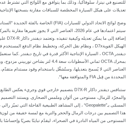
للتصنيع في نيترا، سلوفاكيا، وذلك بما يتوافق مع اللوائح التي تشترط عدم
تعديلات على هيكل السيارة المخصّصة للسباقات مقارنة بنسختها الإنتاجية 
وضح لوائح الاتحاد الدولي للسيارات
(FIA)
الخاصة بالفئة الجديدة “الستاند
سيتم اعتمادها في عام 2026، العناصر التي لا يجوز تغييرها مقارنة با
إضافة إلى ما يمكن تعديله وكيفية تنفيذه
.
وتعتمد ديفندر داكار
D7X-R
على
الهيكل القوية
D7x
، ونظام نقل الحركة، وتخطيط نظام الدفع المستخدم ف
ديفندر
OCTA
،
السيارة الإنتاجية الأكثر قدرة في تاريخ ديفندر
.
كما ستعمل
بمحرك
OCTA
ثماني الأسطوانات سعة 4.4 لتر بشاحن توربيني مزدوج
العناصر التي لا يُسمح بتعديلها، وستُشغَّل باستخدام وقود مستدام متقدّم، و
المحددة من قِبل
FIA
والمتوافقة معها
.*
ستنافس ديفندر داكار
D7X-R
بتصميم خارجي قوي وجريء يعكس الطابع ا
والمجرّد للرمال، مستوحى من ألوان وملمس الصحارى. ويستند التصميم الج
المسمّى بـ
“Geopalette”
، إلى المشاهد الطبيعية القاحلة التي تميّز رالي د
هذا التصميم بين درجات الرمال والحجر والتربة مع لمسة خفيفة من لون
a
المستوحى من المياه النادرة في الصحراء، ليقدّم تباينًا بصريًا وإحساسًا ب