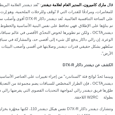
قال
مارك كاميرون، المدير العام لعلامة ديفندر
:
"تُعد ديفندر العلامة البريط
للمغامرات، ومرادفًا للقدرات التي لا تُوقَف وللرحلات الملحمية
،
وهو إرث 
على الساحة التنافسية العالمية. تُعد ديفندر داكار
D7X-R
أقوى وأصلب سيا
تم بناؤها على الإطلاق. فهي تحافظ على نفس البنية الأساسية والخطوط ا
ديفندر
OCTA
، ولكن تم تطويرها لخوض التحدّي الأقصى في عالم سباقا
الوعرة
.
إن رالي داكار يدفع كل شيء إلى أقصى حد، والمشاركة في سباق
ستُظهر بشكل حقيقي قدرات ديفندر وصلابتها في أقسى وأصعب البيئات 
الأرض
."
الكشف عن ديفندر داكار
D7X-R
وبينما تَحدّ لوائح فئة “الستاندرد” من إجراء تغييرات على العناصر الأساسي
ديفندر
OCTA
، فإن الطراز المخصّص للسباقات يضم مجموعة من التعديلا
طوّرها فريق ديفندر رالي لمواجهة التحديات القصوى التي يفرضها رالي د
بطولة
W2RC
اللاحقة
.
وتتشارك ديفندر داكار
D7X-R
نفس هيكل ديفندر 110، لكنها مجهّزة 