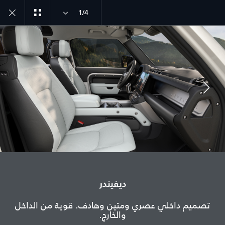
1/4
انضم إلى الحوار
الدولة
المملكة العربية السعودية
ديفيندر
اللغة
تصميم داخلي عصري ومتين وهادف. قوية من الداخل
عربي
والخارج.
الوكيل المعتمد