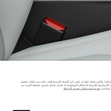
ابحث عن وكالاتنا
 الدائري الشمالي
دماتنا، والتي نعتقد أنها قد تكون ذات أهمية بالنسبة إليك. واحد من ملفات تعريف
د تحميل السيارة بالإكسسوارات والركاب والسوائل والوقود والحمولة.
ات الأساسية بالنسبة لاشتغال الموقع قد لا تعمل بشكل صحيح. لمعرفة المزيد عن
ا يتماشى
مع سياسة ملفات تعريف الارتباط
.
 الصور المستخدَمة ضمن موقع الويب حاليًا المواصفات الحالية بالكامل بالنسبة إلى الميزات