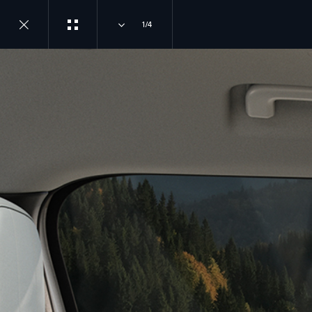
1/4
اكتشف لاند روڨر
انضم إلى الحوار
لمحة عامة
إنستغرام
تطبيق أرضي للهاتف
الجوال
أخبار
يوتيوب
تشكيلة منتجات لاند روڤر
لاح