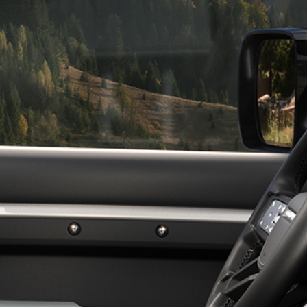
والضمان
لمستعملة
احجز موعد صيانة
خدمات الصيانة الدوري
لجديدة
صيانة متميزة
المستعملة
الضمان والضمان المم
حلول متكاملة للتنقل
خدمات التنقل
خدمة أسهل
دعم رقمي متكامل
نظرة عامة
نظام المعلومات والتر
تطبيق التحكم عن بعد ب
تحديثات البرنامج