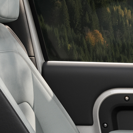
التجارب
فيسبوك
نظرة عامة
ة
تجارب القيادة
تويتر
مغامرات السفر
تد
جولات المصنع
ابحث عن مركز تجربة
فيه
السيارة