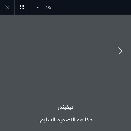
1/5
انضم إلى الحوار
الدولة
المملكة العربية السعودية
ديفيندر
اللغة
هذا هو التصميم السليم.
عربي
الوكيل المعتمد