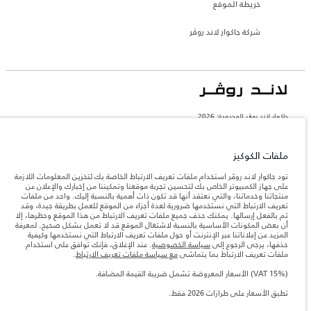
خريطة الموقع
شركة جاكوار لاند روڤر
جاكوار لاند روڨر المحدودة: 2026
السعودية, محمد يوسف ناغي للسيارات
تعكس الأوزان المذكورة مواصفات السيارة القياسية. سوف تؤثر الإكسسوارات وغيرها من
ملفات الكوكيز
العناصر المثبتة بعد نقطة التصنيع في الحمولة. تأكد من عدم تجاوز الوزن الإجمالي للسيارة
والحد الأقصى لأحمال المحور عند تحميل السيارة بالإكسسوارات والركاب والسوائل والوقود
تود جاكوار لاند روڤر استخدام ملفات تعريف الارتباط الخاصة بك لتخزين المعلومات اللازمة
والحمولة.
على جهاز الكمبيوتر الخاص بك لتحسين تجربة موقعنا وتمكيننا من إخبارك والإعلان عن
منتجاتنا وخدماتنا، والتي نعتقد أنها قد تكون ذات أهمية بالنسبة إليك. واحد من ملفات
تعريف الارتباط التي نستخدمها ضرورية لعدة أجزاء من الموقع للعمل بطريقة جيدة، وقد
المعلومات والمواصفات والأسعار والألوان المذكورة على هذا الموقع قد تختلف من بلد إلى
تم بالفعل إرسالها. يمكنك حذف جميع ملفات تعريف الارتباط من هذا الموقع وحظرها، إلا
آخر، كما أنّها قد تتغير بدون إشعار مسبق. الرجاء التواصل مع وكيلنا المحلي للتأكد من توفّرها
أن بعض المكونات الأساسية بالنسبة لاشتغال الموقع قد لا تعمل بشكل صحيح. لمعرفة
والتحقق من الأسعار.
المزيد عن إعلاناتنا عبر الإنترنت أو حول ملفات تعريف الارتباط التي نستخدمها وكيفية
إن النقص العالمي في أشباه الموصلات يؤثر حاليًا
حذفها، يرجى الرجوع إلى
سياسة الخصوصية
. عند الإغلاق، فإنك توافق على استخدام
ملاحظة مهمة حول الصور والمواصفات.
في مواصفات تصميم السيارات وتوفر الخيارات وتوقيتات التصاميم. هذا ظرف ديناميكي
ملفات تعريف الارتباط بما يتماشى
مع سياسة ملفات تعريف الارتباط
.
للغاية، ونتيجة لذلك، قد لا تمثّل الصور المستخدَمة ضمن موقع الويب حاليًا المواصفات الحالية
بالكامل بالنسبة إلى الميزات والخيارات والحلية ومجموعات الألوان. يرجى استشارة وكيلك الذي
(VAT 15%) الأسعار المعروضة تشمل ضريبة القيمة المضافة.
سيتمكّن من تأكيد أي تقييدات حالية معك للسماح لك باتخاذ قرار مدروس
تطبق الأسعار على طرازات 2026 فقط.‎
الأرقام المقدمة هي نتيجة لاختبارات المصنع الرسمية وفقاً لتشريعات الاتحاد الأوروبي. قد
يتباين استهلك الوقود الفعلي للمركبة عن ذلك المتحقق في تلك الاختبارات كما أن هذه