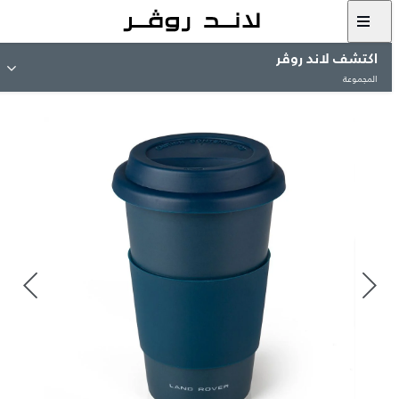
اكتشف لاند روڤر
المجموعة