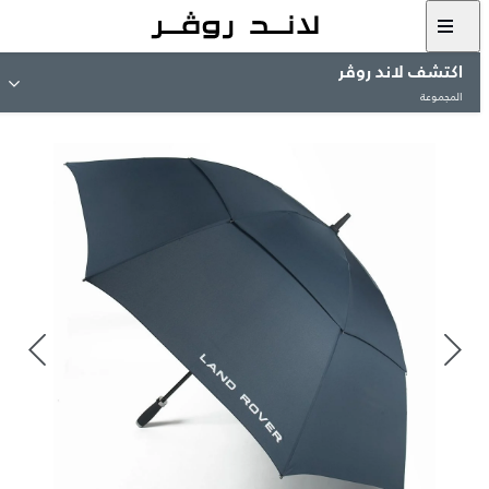
اكتشف لاند روڤر
المجموعة