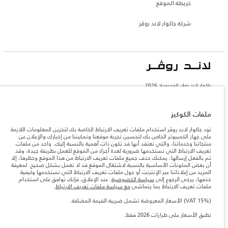
خريطة الموقع
شركة جاكوار لاند روڤر
جاكوار لاند روڨر المحدودة: 2026
السعودية, محمد يوسف ناغي للسيارات
تعكس الأوزان المذكورة مواصفات السيارة القياسية. سوف تؤثر الإكسسوارات وغيرها من
ملفات الكوكيز
العناصر المثبتة بعد نقطة التصنيع في الحمولة. تأكد من عدم تجاوز الوزن الإجمالي للسيارة
والحد الأقصى لأحمال المحور عند تحميل السيارة بالإكسسوارات والركاب والسوائل والوقود
تود جاكوار لاند روڤر استخدام ملفات تعريف الارتباط الخاصة بك لتخزين المعلومات اللازمة
والحمولة.
على جهاز الكمبيوتر الخاص بك لتحسين تجربة موقعنا وتمكيننا من إخبارك والإعلان عن
منتجاتنا وخدماتنا، والتي نعتقد أنها قد تكون ذات أهمية بالنسبة إليك. واحد من ملفات
تعريف الارتباط التي نستخدمها ضرورية لعدة أجزاء من الموقع للعمل بطريقة جيدة، وقد
المعلومات والمواصفات والأسعار والألوان المذكورة على هذا الموقع قد تختلف من بلد إلى
تم بالفعل إرسالها. يمكنك حذف جميع ملفات تعريف الارتباط من هذا الموقع وحظرها، إلا
آخر، كما أنّها قد تتغير بدون إشعار مسبق. الرجاء التواصل مع وكيلنا المحلي للتأكد من توفّرها
أن بعض المكونات الأساسية بالنسبة لاشتغال الموقع قد لا تعمل بشكل صحيح. لمعرفة
والتحقق من الأسعار.
المزيد عن إعلاناتنا عبر الإنترنت أو حول ملفات تعريف الارتباط التي نستخدمها وكيفية
إن النقص العالمي في أشباه الموصلات يؤثر حاليًا
حذفها، يرجى الرجوع إلى
سياسة الخصوصية
. عند الإغلاق، فإنك توافق على استخدام
ملاحظة مهمة حول الصور والمواصفات.
في مواصفات تصميم السيارات وتوفر الخيارات وتوقيتات التصاميم. هذا ظرف ديناميكي
ملفات تعريف الارتباط بما يتماشى
مع سياسة ملفات تعريف الارتباط
.
للغاية، ونتيجة لذلك، قد لا تمثّل الصور المستخدَمة ضمن موقع الويب حاليًا المواصفات الحالية
بالكامل بالنسبة إلى الميزات والخيارات والحلية ومجموعات الألوان. يرجى استشارة وكيلك الذي
(VAT 15%) الأسعار المعروضة تشمل ضريبة القيمة المضافة.
سيتمكّن من تأكيد أي تقييدات حالية معك للسماح لك باتخاذ قرار مدروس
تطبق الأسعار على طرازات 2026 فقط.‎
الأرقام المقدمة هي نتيجة لاختبارات المصنع الرسمية وفقاً لتشريعات الاتحاد الأوروبي. قد
يتباين استهلك الوقود الفعلي للمركبة عن ذلك المتحقق في تلك الاختبارات كما أن هذه