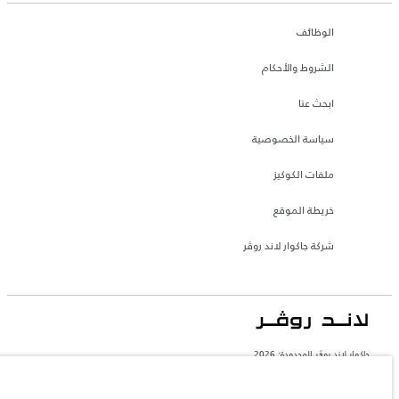
الوظائف
الشروط والأحكام
ابحث عنا
سياسة الخصوصية
ملفات الكوكيز
خريطة الموقع
شركة جاكوار لاند روڤر
جاكوار لاند روڨر المحدودة: 2026
السعودية, محمد يوسف ناغي للسيارات
تعكس الأوزان المذكورة مواصفات السيارة القياسية. سوف تؤثر الإكسسوارات وغيرها من