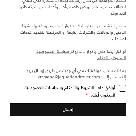
ستتم الموافقة من خلال إرسالك لهذه الإستمارة على تلقي
اتصالات تسويقية وعروض خاصة وأخبار وأحداث من شركة جاكوار
لاند روڤر.
سيتم الكشف عن معلوماتك لجاكوار لاند روڤر وبائعيها وشركاء
الإمتياز والوكالات والشركات التابعة أو المرتبطة لتقديم خدمات
لصالحك.
أوافق أيضا على جاكوار لاند روڤر
سياسة الخصوصية
الشروط والأحكام
يمكنك سحب موافقتك في أي وقت عن طريق إرسال بريد
إلكتروني إلى:
crcmena@jaguarlandrover.com
أوافق على الشروط والأحكام وسياسات الخصوصية
المذكورة أعلاه.
*