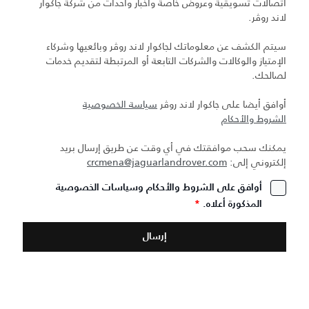
اتصالات تسويقية وعروض خاصة وأخبار وأحداث من شركة جاكوار
لاند روڤر.
سيتم الكشف عن معلوماتك لجاكوار لاند روڤر وبائعيها وشركاء
الإمتياز والوكالات والشركات التابعة أو المرتبطة لتقديم خدمات
لصالحك.
أوافق أيضا على جاكوار لاند روڤر
سياسة الخصوصية
الشروط والأحكام
يمكنك سحب موافقتك في أي وقت عن طريق إرسال بريد
إلكتروني إلى:
crcmena@jaguarlandrover.com
أوافق على الشروط والأحكام وسياسات الخصوصية
المذكورة أعلاه.
*