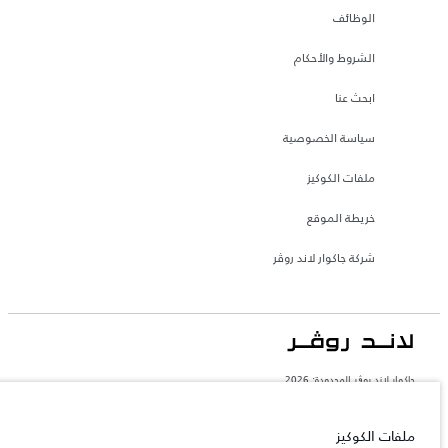
الوظائف
الشروط والأحكام
ابحث عنا
سياسة الخصوصية
ملفات الكوكيز
خريطة الموقع
شركة جاكوار لاند روڤر
جاكوار لاند روڨر المحدودة: 2026
السعودية, محمد يوسف ناغي للسيارات
تعكس الأوزان المذكورة مواصفات السيارة القياسية. سوف تؤثر الإكسسوارات وغيرها من
ملفات الكوكيز
العناصر المثبتة بعد نقطة التصنيع في الحمولة. تأكد من عدم تجاوز الوزن الإجمالي للسيارة