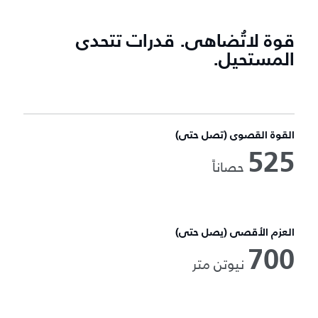
قوة لاتُضاهى. قدرات تتحدى
المستحيل.
القوة القصوى (تصل حتى)
525
حصاناً
العزم الأقصى (يصل حتى)
700
نيوتن متر