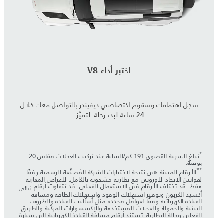
اختبر أداء V8
سجل اهتمامك وسقوم اختصاصي ديفيندر بالتواصل معك خلال
24 ساعة لبدء رحلة التميّز.
*
تبلغ السرعة القصوى 191 كم/الساعة عند تركيب العجلات مقاس 20
بوصة.
**
الأرقام المبينة هي نتيجة لاختبارات الشركة المُصنِّعة الرسمية وفقًا
لقوانين الاتحاد الأوروبي مع بطارية مشحونة بالكامل. لأغراض المقارنة
فقط. قد تختلف الأرقام في الاستعمال الفعلي. قد تتفاوت أرقام
ثنائي
أكسيد الكربون وتوفير استهلاك الوقود واستهلاك الطاقة ومسافة
القيادة الكهربائية وفقًا لعوامل محددة مثل أساليب القيادة والظروف
البيئية والحمولة والعجلات المستخدمة والإكسسوارات المركّبة والطريق
الفعلي وحالة البطارية. تستند أرقام مسافة القيادة الكهربائية إلى سيارة