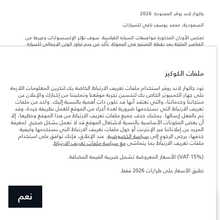
جاكوار لاند روڨر المحدودة: 2026
السعودية, محمد يوسف ناغي للسيارات
تعكس الأوزان المذكورة مواصفات السيارة القياسية. سوف تؤثر الإكسسوارات وغيرها من
العناصر المثبتة بعد نقطة التصنيع في الحمولة. تأكد من عدم تجاوز الوزن الإجمالي للسيارة
والحد الأقصى لأحمال المحور عند تحميل السيارة بالإكسسوارات والركاب والسوائل والوقود
والحمولة.
ملفات الكوكيز
المعلومات والمواصفات والأسعار والألوان المذكورة على هذا الموقع قد تختلف من بلد إلى
آخر، كما أنّها قد تتغير بدون إشعار مسبق. الرجاء التواصل مع وكيلنا المحلي للتأكد من توفّرها
تود جاكوار لاند روڤر استخدام ملفات تعريف الارتباط الخاصة بك لتخزين المعلومات اللازمة
والتحقق من الأسعار.
على جهاز الكمبيوتر الخاص بك لتحسين تجربة موقعنا وتمكيننا من إخبارك والإعلان عن
منتجاتنا وخدماتنا، والتي نعتقد أنها قد تكون ذات أهمية بالنسبة إليك. واحد من ملفات
إن النقص العالمي في أشباه الموصلات يؤثر حاليًا
ملاحظة مهمة حول الصور والمواصفات.
تعريف الارتباط التي نستخدمها ضرورية لعدة أجزاء من الموقع للعمل بطريقة جيدة، وقد
في مواصفات تصميم السيارات وتوفر الخيارات وتوقيتات التصاميم. هذا ظرف ديناميكي
تم بالفعل إرسالها. يمكنك حذف جميع ملفات تعريف الارتباط من هذا الموقع وحظرها، إلا
للغاية، ونتيجة لذلك، قد لا تمثّل الصور المستخدَمة ضمن موقع الويب حاليًا المواصفات الحالية
أن بعض المكونات الأساسية بالنسبة لاشتغال الموقع قد لا تعمل بشكل صحيح. لمعرفة
بالكامل بالنسبة إلى الميزات والخيارات والحلية ومجموعات الألوان. يرجى استشارة وكيلك الذي
المزيد عن إعلاناتنا عبر الإنترنت أو حول ملفات تعريف الارتباط التي نستخدمها وكيفية
سيتمكّن من تأكيد أي تقييدات حالية معك للسماح لك باتخاذ قرار مدروس
حذفها، يرجى الرجوع إلى
سياسة الخصوصية
. عند الإغلاق، فإنك توافق على استخدام
الأرقام المقدمة هي نتيجة لاختبارات المصنع الرسمية وفقاً لتشريعات الاتحاد الأوروبي. قد
ملفات تعريف الارتباط بما يتماشى
مع سياسة ملفات تعريف الارتباط
.
يتباين استهلك الوقود الفعلي للمركبة عن ذلك المتحقق في تلك الاختبارات كما أن هذه
الأرقام بغرض المقارنة فحسب.
(VAT 15%) الأسعار المعروضة تشمل ضريبة القيمة المضافة.
الأسعار المعروضة تشمل ضريبة القيمة المضافة (VAT).
تطبق الأسعار على طرازات 2026 فقط.‎
الأسعار تنطبق فقط على الطرازات المصنعة في عام 2026.
نعم
SHOW MORE
صمّم سيارتك