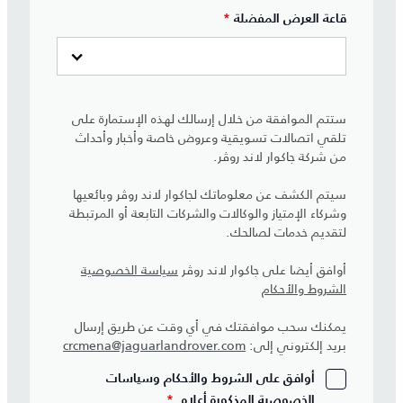
قاعة العرض المفضلة
*
ستتم الموافقة من خلال إرسالك لهذه الإستمارة على
تلقي اتصالات تسويقية وعروض خاصة وأخبار وأحداث
من شركة جاكوار لاند روڤر.
سيتم الكشف عن معلوماتك لجاكوار لاند روڤر وبائعيها
وشركاء الإمتياز والوكالات والشركات التابعة أو المرتبطة
لتقديم خدمات لصالحك.
أوافق أيضا على جاكوار لاند روڤر
سياسة الخصوصية
الشروط والأحكام
يمكنك سحب موافقتك في أي وقت عن طريق إرسال
بريد إلكتروني إلى:
crcmena@jaguarlandrover.com
أوافق على الشروط والأحكام وسياسات
الخصوصية المذكورة أعلاه.
*