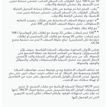
‏50 مم x ‏100 مم). الطرازات ذات السطح الصلب: تتضمّن مساحة تخزين
تحت الأرضية، ولا تتضمّن الرافعة والأدوات.
✦
رطب: الحجم كما تم قياسه من خلال محاكاة مساحة التحميل المليئة
بالسائل. الطرازات ذات السطح الصلب: تتضمّن مساحة تخزين تحت
الأرضية، ولا تتضمّن الرافعة والأدوات.
▼
لا تتوفر حمولة السقف الديناميكية في طرازات ديفيندر الثمانية
الأسطوانات. تصل حمولة السقف الثابتة إلى 300 كجم.
▽
مع إزالة غطاء حلقة السحب.
▼▼
‏100 كجم (عجلات مقاس 22 بوصة مع إطارات لكل المواسم) / 168
كجم (عجلات مقاس 20 بوصة مع إطارات لكل التضاريس أو إطارات
متقدمة لكل التضاريس). تبلغ حمولة السقف 0 كجم عند تنشيط وضع
OCTA.
تعكس الأوزان المذكورة مواصفات السيارة القياسية. سوف تؤثر
الإكسسوارات وغيرها من العناصر المثبتة بعد نقطة التصنيع في
الحمولة. تأكد من عدم تجاوز الوزن الإجمالي للسيارة والحد الأقصى
لأحمال المحور عند تحميل السيارة بالإكسسوارات والركاب والسوائل
والوقود والحمولة.
قد تختلف الميزات الاختيارية ومدى توفرها حسب مواصفات السيارة
(الطراز ومجموعة نقل الحركة)، أو قد تتطلب تثبيت ميزات أخرى حتى يتم
تركيبها. يُرجى الاتصال بالوكيل المحلي للحصول على مزيد من التفاصيل
أو تهيئة سيارتك عبر الإنترنت.
تمنح WLTP اعتمادًا للسيارة الإنتاجية مع خيارات المصنع. لا تندرج
إكسسوارات الوكيل اللاحقة للتسجيل ضمن عملية اعتماد WLTP، لكنها
قد تؤثر على استهلاك الوقود وأرقام انبعاثات ثنائي أكسيد الكربون
2
التي تم الوصول إليها.