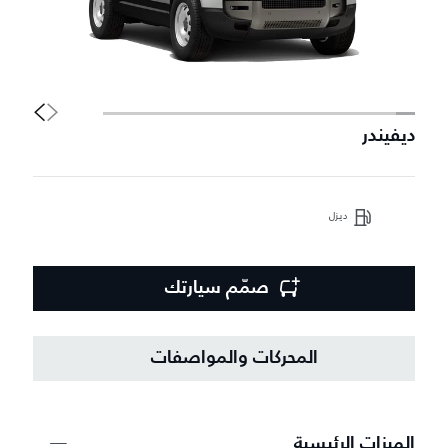
ديفيندر
د
ديزل
صمّم سيارتك
المحركات والمواصفات
الميزات الرئيسية