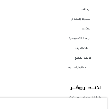
الوظائف
الشروط والأحكام
ابحث عنا
سياسة الخصوصية
ملفات الكوكيز
خريطة الموقع
شركة جاكوار لاند روڤر
جاكوار لاند روڨر المحدودة: 2026
السعودية, محمد يوسف ناغي للسيارات
تعكس الأوزان المذكورة مواصفات السيارة القياسية. سوف تؤثر الإكسسوارات وغيرها من