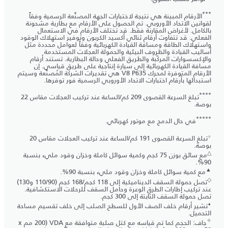
***
الأرقام المبينة هي نتيجة لاختبارات الجهة المصنِّعة الرسمية وفقاً
لقوانين الاتحاد الأوروبي. تم الحصول على الأرقام مع بطارية مشحونة
بالكامل. لأغراض المقارنة فقط. قد تختلف الأرقام في الاستعمال
الفعلي. قد تتفاوت أرقام ثنائي أكسيد الكربون وتوفير استهلاك الوقود
واستهلاك الطاقة ومسافة القيادة الكهربائية وفقاً لعوامل محددة مثل
أساليب القيادة والظروف البيئية والحمولة العجلات المستخدمة
والإكسسوارات المركّبة والطريق الفعلي وحالة البطارية. تستند أرقام
مسافة القيادة الكهربائية إلى سيارة إنتاجية على طريق قياسي. إن
الأرقام المتوفرة لمحرك V8 P635 هي تقديرات الشركة المُصنِّعة وسيتم
استبدالها بأرقام اختبارات الاتحاد الأوروبي الرسمية فور توفرها.
****
تبلغ السرعة القصوى 209 كم/الساعة عند تركيب العجلات مقاس 22
بوصة.
*****
في حال الدمج مع موتور كهربائي.
⬨
تبلغ السرعة القصوى 191 كم/الساعة عند تركيب العجلات مقاس 20
بوصة.
△
مع سائق بوزن 75 كجم وكمية سوائل كاملة وخزان وقود مليء بنسبة
90%.
▲
مع كمية سوائل كاملة وخزان وقود مليء بنسبة 90%.
◇
تصل حمولة السقف الديناميكية إلى 118 كجم/168 كجم (90‏/110 و130)
عند تركيب إطارات الطرق الوعرة وحامل السقف للرحلات الاستكشافية.
تصل حمولة السقف الثابتة إلى 300 كجم.
⬧
تشير أرقام خلف الصف الأول للسطح الصلب إلى خلف تقسيم مساحة
التحميل.
✧
جاف: الحجم كما تم قياسه مع كتل صلبة متوافقة مع VDA (‏200 مم x