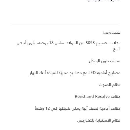
يتضمن ما يلي:
يت
عجلات تصميم 5093 من الفولاذ مقاس 18 بوصة، بلون أبيض
عج
لامع
س
سقف بلون الهيكل
مصاب
مصابيح أمامية LED مع مصابيح مميزة للقيادة أثناء النهار
ن
نظام الصوت
مقاع
مقاعد Resist and Resolve
م
مقاعد أمامية نصف آلية يمكن ضبطها في 12 وضعاً
ن
نظام الاستجابة للتضاريس