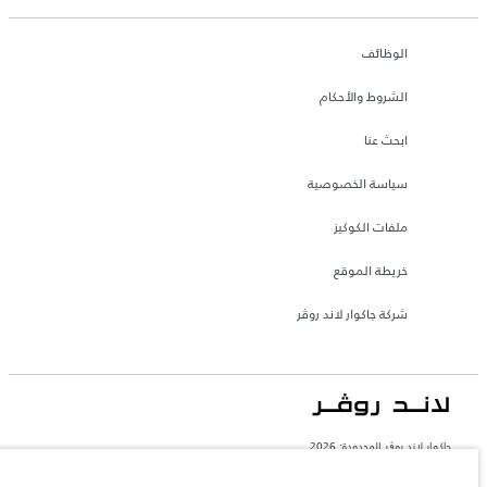
الوظائف
الشروط والأحكام
ابحث عنا
سياسة الخصوصية
ملفات الكوكيز
خريطة الموقع
شركة جاكوار لاند روڤر
جاكوار لاند روڨر المحدودة: 2026
السعودية, محمد يوسف ناغي للسيارات