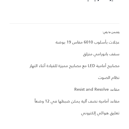
يتضمن ما يلي:
يت
عجلات بأسلوب 6010 مقاس 19 بوصة
ا
سقف بانورامي منزلق
س
مصابيح أمامية LED مع مصابيح مميزة للقيادة أثناء النهار
مصاب
نظام الصوت
نظ
مقاعد Resist and Resolve
مق
مقاعد أمامية نصف آلية يمكن ضبطها في 12 وضعاً
تعليق هوائي إلكتروني
م
ت