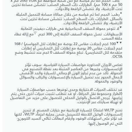
جاف: الحجم كما تم قياسه مع كتل صلبة متوافقة مع VDA (‏200 مم x
‏50 مم x ‏100 مم). الطرازات ذات السطح الصلب: تتضمّن مساحة تخزين
تحت الأرضية، ولا تتضمّن الرافعة والأدوات.
✦
رطب: الحجم كما تم قياسه من خلال محاكاة مساحة التحميل المليئة
بالسائل. الطرازات ذات السطح الصلب: تتضمّن مساحة تخزين تحت
الأرضية، ولا تتضمّن الرافعة والأدوات.
▼
لا تتوفر حمولة السقف الديناميكية في طرازات ديفيندر الثمانية
▽
الأسطوانات. تصل حمولة السقف الثابتة إلى 300 كجم.
مع إزالة غطاء
حلقة السحب.
▼▼
‏100 كجم (عجلات مقاس 22 بوصة مع إطارات لكل المواسم) / 168
كجم (عجلات مقاس 20 بوصة مع إطارات لكل التضاريس أو إطارات
متقدمة لكل التضاريس). تبلغ حمولة السقف 0 كجم عند تنشيط وضع
OCTA.
تعكس الأوزان المذكورة مواصفات السيارة القياسية. سوف تؤثر
الإكسسوارات وغيرها من العناصر المثبتة بعد نقطة التصنيع في
الحمولة. تأكد من عدم تجاوز الوزن الإجمالي للسيارة والحد الأقصى
لأحمال المحور عند تحميل السيارة بالإكسسوارات والركاب والسوائل
والوقود والحمولة.
قد تختلف الميزات الاختيارية ومدى توفرها حسب مواصفات السيارة
(الطراز ومجموعة نقل الحركة)، أو قد تتطلب تثبيت ميزات أخرى حتى يتم
تركيبها. يُرجى الاتصال بالوكيل المحلي للحصول على مزيد من التفاصيل
أو تهيئة سيارتك عبر الإنترنت.
تمنح WLTP اعتمادًا للسيارة الإنتاجية مع خيارات المصنع. لا تندرج
إكسسوارات الوكيل اللاحقة للتسجيل ضمن عملية اعتماد WLTP، لكنها
قد تؤثر على استهلاك الوقود وأرقام انبعاثات ثنائي أكسيد الكربون
2
التي تم الوصول إليها.