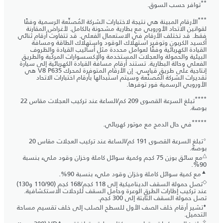
**
توافر حسب السوق.
***
الأرقام المبينة هي نتيجة لاختبارات الشركة المُصنِّعة الرسمية وفقًا
لقوانين الاتحاد الأوروبي مع بطارية مشحونة بالكامل. لأغراض المقارنة
فقط. قد تختلف الأرقام في الاستعمال الفعلي. قد تتفاوت أرقام ثنائي
أكسيد الكربون وتوفير استهلاك الوقود واستهلاك الطاقة ومسافة
القيادة الكهربائية وفقًا لعوامل محددة مثل أساليب القيادة والظروف
البيئية والحمولة والعجلات المستخدمة والإكسسوارات المركّبة والطريق
الفعلي وحالة البطارية. تستند أرقام مسافة القيادة الكهربائية إلى سيارة
إنتاجية على طريق قياسي. إن الأرقام المتوفرة لمحرك V8 P635 هي
تقديرات الشركة المُصنِّعة وسيتم استبدالها بأرقام اختبارات الاتحاد
الأوروبي الرسمية فور توفرها.
****
تبلغ السرعة القصوى 209 كم/الساعة عند تركيب العجلات مقاس 22
بوصة.
*****
في حال الدمج مع موتور كهربائي.
⬨
تبلغ السرعة القصوى 191 كم/الساعة عند تركيب العجلات مقاس 20
بوصة.
△
مع سائق بوزن 75 كجم وكمية سوائل كاملة وخزان وقود مليء بنسبة
90%.
▲
مع كمية سوائل كاملة وخزان وقود مليء بنسبة 90%.
◇
تصل حمولة السقف الديناميكية إلى 118 كجم/168 كجم (90‏/110 و130)
عند تركيب إطارات الطرق الوعرة وحامل السقف للرحلات الاستكشافية.
تصل حمولة السقف الثابتة إلى 300 كجم.
⬧
تشير أرقام خلف الصف الأول للسطح الصلب إلى خلف تقسيم مساحة
التحميل.
✧