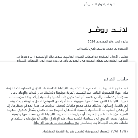
شركة جاكوار لاند روڤر
جاكوار لاند روڨر المحدودة: 2026
السعودية, محمد يوسف ناغي للسيارات
تعكس الأوزان المذكورة مواصفات السيارة القياسية. سوف تؤثر الإكسسوارات وغيرها من
العناصر المثبتة بعد نقطة التصنيع في الحمولة. تأكد من عدم تجاوز الوزن الإجمالي للسيارة
والحد الأقصى لأحمال المحور عند تحميل السيارة بالإكسسوارات والركاب والسوائل والوقود
والحمولة.
ملفات الكوكيز
المعلومات والمواصفات والأسعار والألوان المذكورة على هذا الموقع قد تختلف من بلد إلى
آخر، كما أنّها قد تتغير بدون إشعار مسبق. الرجاء التواصل مع وكيلنا المحلي للتأكد من توفّرها
تود جاكوار لاند روڤر استخدام ملفات تعريف الارتباط الخاصة بك لتخزين المعلومات اللازمة
والتحقق من الأسعار.
على جهاز الكمبيوتر الخاص بك لتحسين تجربة موقعنا وتمكيننا من إخبارك والإعلان عن
منتجاتنا وخدماتنا، والتي نعتقد أنها قد تكون ذات أهمية بالنسبة إليك. واحد من ملفات
إن النقص العالمي في أشباه الموصلات يؤثر حاليًا
ملاحظة مهمة حول الصور والمواصفات.
تعريف الارتباط التي نستخدمها ضرورية لعدة أجزاء من الموقع للعمل بطريقة جيدة، وقد
في مواصفات تصميم السيارات وتوفر الخيارات وتوقيتات التصاميم. هذا ظرف ديناميكي
تم بالفعل إرسالها. يمكنك حذف جميع ملفات تعريف الارتباط من هذا الموقع وحظرها، إلا
للغاية، ونتيجة لذلك، قد لا تمثّل الصور المستخدَمة ضمن موقع الويب حاليًا المواصفات الحالية
أن بعض المكونات الأساسية بالنسبة لاشتغال الموقع قد لا تعمل بشكل صحيح. لمعرفة
بالكامل بالنسبة إلى الميزات والخيارات والحلية ومجموعات الألوان. يرجى استشارة وكيلك الذي
المزيد عن إعلاناتنا عبر الإنترنت أو حول ملفات تعريف الارتباط التي نستخدمها وكيفية
سيتمكّن من تأكيد أي تقييدات حالية معك للسماح لك باتخاذ قرار مدروس
حذفها، يرجى الرجوع إلى
سياسة الخصوصية
. عند الإغلاق، فإنك توافق على استخدام
الأرقام المقدمة هي نتيجة لاختبارات المصنع الرسمية وفقاً لتشريعات الاتحاد الأوروبي. قد
ملفات تعريف الارتباط بما يتماشى
مع سياسة ملفات تعريف الارتباط
.
يتباين استهلك الوقود الفعلي للمركبة عن ذلك المتحقق في تلك الاختبارات كما أن هذه
الأرقام بغرض المقارنة فحسب.
(VAT 15%) الأسعار المعروضة تشمل ضريبة القيمة المضافة.
الأسعار المعروضة تشمل ضريبة القيمة المضافة (VAT).