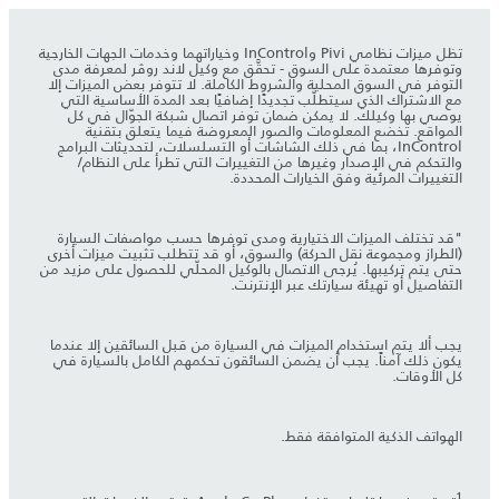
تظل ميزات نظامي Pivi وInControl وخياراتهما وخدمات الجهات الخارجية
وتوفرها معتمدة على السوق - تحقَّق مع وكيل لاند روڤر لمعرفة مدى
التوفر في السوق المحلية والشروط الكاملة. لا تتوفر بعض الميزات إلا
مع الاشتراك الذي سيتطلّب تجديدًا إضافيًا بعد المدة الأساسية التي
يوصي بها وكيلك. لا يمكن ضمان توفر اتصال شبكة الجوّال في كل
المواقع. تخضع المعلومات والصور المعروضة فيما يتعلق بتقنية
InControl، بما في ذلك الشاشات أو التسلسلات، لتحديثات البرامج
والتحكم في الإصدار وغيرها من التغييرات التي تطرأ على النظام/
التغييرات المرئية وفق الخيارات المحددة.
"قد تختلف الميزات الاختيارية ومدى توفرها حسب مواصفات السيارة
(الطراز ومجموعة نقل الحركة) والسوق، أو قد تتطلب تثبيت ميزات أخرى
حتى يتم تركيبها. يُرجى الاتصال بالوكيل المحلّي للحصول على مزيد من
التفاصيل أو تهيئة سيارتك عبر الإنترنت.
يجب ألا يتم استخدام الميزات في السيارة من قبل السائقين إلا عندما
يكون ذلك آمناً. يجب أن يضمن السائقون تحكمهم الكامل بالسيارة في
كل الأوقات.
الهواتف الذكية المتوافقة فقط.
1