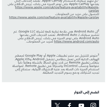
تم تجهيز سيارتك لاستخدام Apple CarPlay. تعتمد الخدمات التي
يقدّمها Apple CarPlay على توفر الميزة في بلدك، يُرجى الاطّلاع على
https://www.apple.com/uk/ios/feature-availability/#apple-
carplay
للحصول على مزيد من المعلومات.
https://www.apple.com/ios/feature-availability/#apple-carplay
2
إن Android Auto هي علامة تجارية تابعة لشركة Google LLC. تم
تحضير سيارتك لـ Android Auto. تعتمد الخدمات التي يقدمها
Android Auto على توفر الميزة في بلدك، يُرجى الاطلاع على
https://www.android.com/auto
لمزيد من المعلومات.
3
متوفر للتنزيل عبر متجر تطبيقات Apple أو Google Play لمعظم
الهواتف الذكية التي تعمل بنظامي تشغيل Android وApple iOS.
يتطلب تطبيق Remote من لاند روڤر اتصالاً بالشبكة وهاتفاً ذكياً
متوافقاً وحساب InControl واشتراكاً في تطبيق Remote. لمواصلة
استخدام الميزة ذات الصلة بعد فترة الاشتراك الأولية، ستحتاج إلى
تجديد اشتراكك ودفع رسوم التجديد المطبَّقة.
انضم إلى الحوار