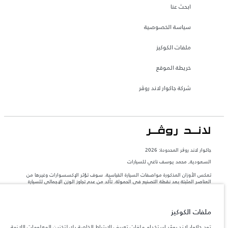
ابحث عنا
سياسة الخصوصية
ملفات الكوكيز
خريطة الموقع
شركة جاكوار لاند روڤر
جاكوار لاند روڨر المحدودة: 2026
السعودية, محمد يوسف ناغي للسيارات
تعكس الأوزان المذكورة مواصفات السيارة القياسية. سوف تؤثر الإكسسوارات وغيرها من
العناصر المثبتة بعد نقطة التصنيع في الحمولة. تأكد من عدم تجاوز الوزن الإجمالي للسيارة
والحد الأقصى لأحمال المحور عند تحميل السيارة بالإكسسوارات والركاب والسوائل والوقود
والحمولة.
ملفات الكوكيز
المعلومات والمواصفات والأسعار والألوان المذكورة على هذا الموقع قد تختلف من بلد إلى
آخر، كما أنّها قد تتغير بدون إشعار مسبق. الرجاء التواصل مع وكيلنا المحلي للتأكد من توفّرها
تود جاكوار لاند روڤر استخدام ملفات تعريف الارتباط الخاصة بك لتخزين المعلومات اللازمة