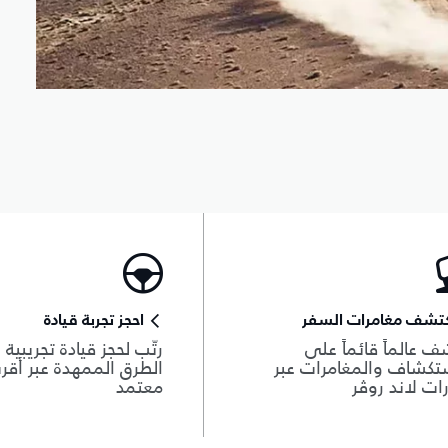
كتشف مغامرات السفر
احجز تجربة قيادة
ف عالماً قائماً على
رتّب لحجز قيادة تجريبية
تكشاف والمغامرات عبر
الطرق الممهدة عبر أقر
ات لاند روڤر
معتمد