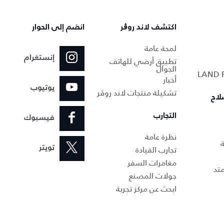
اكتشف لاند روڨر
انضم إلى الحوار
لمحة عامة
إنستغرام
تطبيق أرضي للهاتف
الجوال
أخبار
يوتيوب
تشكيلة منتجات لاند روڤر
لاح
التجارب
فيسبوك
نظرة عامة
ة
تجارب القيادة
تويتر
مغامرات السفر
تد
جولات المصنع
ابحث عن مركز تجربة