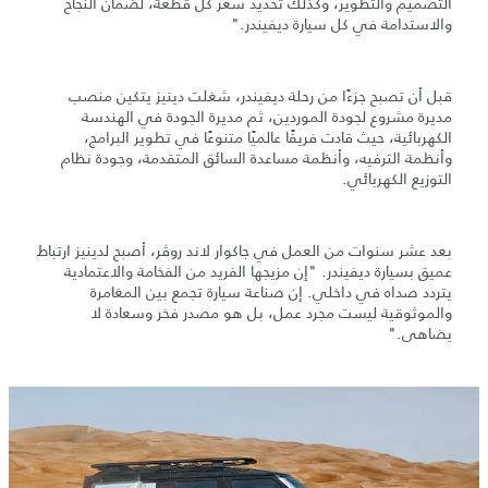
التصميم والتطوير، وكذلك تحديد سعر كل قطعة، لضمان النجاح
والاستدامة في كل سيارة ديفيندر."
قبل أن تصبح جزءًا من رحلة ديفيندر، شغلت دينيز يتكين منصب
مديرة مشروع لجودة الموردين، ثم مديرة الجودة في الهندسة
الكهربائية، حيث قادت فريقًا عالميًا متنوعًا في تطوير البرامج،
وأنظمة الترفيه، وأنظمة مساعدة السائق المتقدمة، وجودة نظام
التوزيع الكهربائي.
بعد عشر سنوات من العمل في جاكوار لاند روڤر، أصبح لدينيز ارتباط
عميق بسيارة ديفيندر. "إن مزيجها الفريد من الفخامة والاعتمادية
يتردد صداه في داخلي. إن صناعة سيارة تجمع بين المغامرة
والموثوقية ليست مجرد عمل، بل هو مصدر فخر وسعادة لا
يضاهى."