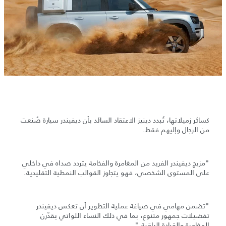
كسائر زميلاتها، تُبدد دينيز الاعتقاد السائد بأن ديفيندر سيارة صُنعت
من الرجال وإليهم فقط.
"مزيج ديفيندر الفريد من المغامرة والفخامة يتردد صداه في داخلي
على المستوى الشخصي، فهو يتجاوز القوالب النمطية التقليدية.
"تضمن مهامي في صياغة عملية التطوير أن تعكس ديفيندر
تفضيلات جمهور متنوع، بما في ذلك النساء اللواتي يقدّرن
المغامرة والقيادة الراقية."