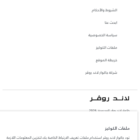
الشروط والأحكام
ابحث عنا
سياسة الخصوصية
ملفات الكوكيز
خريطة الموقع
شركة جاكوار لاند روڤر
جاكوار لاند روڨر المحدودة: 2026
السعودية, محمد يوسف ناغي للسيارات
تعكس الأوزان المذكورة مواصفات السيارة القياسية. سوف تؤثر الإكسسوارات وغيرها من
ملفات الكوكيز
العناصر المثبتة بعد نقطة التصنيع في الحمولة. تأكد من عدم تجاوز الوزن الإجمالي للسيارة
والحد الأقصى لأحمال المحور عند تحميل السيارة بالإكسسوارات والركاب والسوائل والوقود
تود جاكوار لاند روڤر استخدام ملفات تعريف الارتباط الخاصة بك لتخزين المعلومات اللازمة
والحمولة.