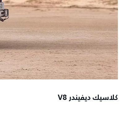
كلاسيك ديفيندر V8