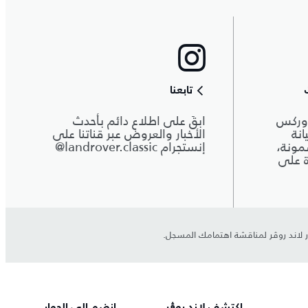
تابعنا
وركس
ابقَ على اطلاع دائم بأحدث
نة
الأخبار والعروض عبر قناتنا على
مونة،
إنستجرام ‎@landrover.classic
ة على
ر لاند روڤر لمناقشة اهتمامك المسجل.
اكتشف لاند روڨر
انضم إلى الحوار