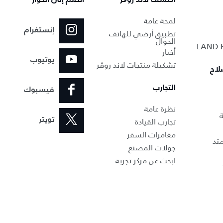
لمحة عامة
إنستغرام
تطبيق أرضي للهاتف
الجوال
أخبار
يوتيوب
تشكيلة منتجات لاند روڤر
لاح
التجارب
فيسبوك
نظرة عامة
ة
تجارب القيادة
تويتر
مغامرات السفر
تد
جولات المصنع
ابحث عن مركز تجربة