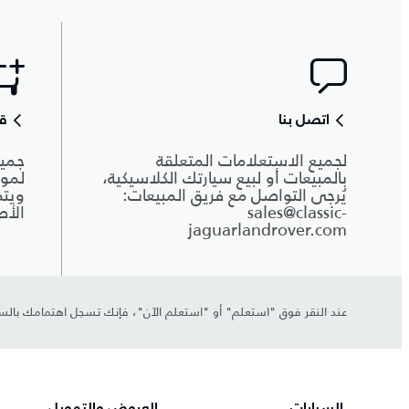
اتصل بنا
قط
لجميع الاستعلامات المتعلقة
جميع
بالمبيعات أو لبيع سيارتك الكلاسيكية،
لموا
يُرجى التواصل مع فريق المبيعات:
ويتم
sales@classic-
الأص
jaguarlandrover.com
عند النقر فوق "استعلم" أو "استعلم الآن"، فإنك تسجل اهتمامك بالسيا
السيارات
العروض والتمويل