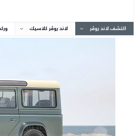
اكتشف لاند روڤر
لاند روڤر كلاسيك
ورك