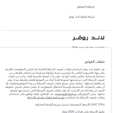
خريطة الموقع
شركة جاكوار لاند روڤر
جاكوار لاند روڨر المحدودة: 2026
السعودية, محمد يوسف ناغي للسيارات
تعكس الأوزان المذكورة مواصفات السيارة القياسية. سوف تؤثر الإكسسوارات وغيرها من
ملفات الكوكيز
العناصر المثبتة بعد نقطة التصنيع في الحمولة. تأكد من عدم تجاوز الوزن الإجمالي للسيارة
والحد الأقصى لأحمال المحور عند تحميل السيارة بالإكسسوارات والركاب والسوائل والوقود
تود جاكوار لاند روڤر استخدام ملفات تعريف الارتباط الخاصة بك لتخزين المعلومات اللازمة
والحمولة.
على جهاز الكمبيوتر الخاص بك لتحسين تجربة موقعنا وتمكيننا من إخبارك والإعلان عن
منتجاتنا وخدماتنا، والتي نعتقد أنها قد تكون ذات أهمية بالنسبة إليك. واحد من ملفات
تعريف الارتباط التي نستخدمها ضرورية لعدة أجزاء من الموقع للعمل بطريقة جيدة، وقد
المعلومات والمواصفات والأسعار والألوان المذكورة على هذا الموقع قد تختلف من بلد إلى
تم بالفعل إرسالها. يمكنك حذف جميع ملفات تعريف الارتباط من هذا الموقع وحظرها، إلا
آخر، كما أنّها قد تتغير بدون إشعار مسبق. الرجاء التواصل مع وكيلنا المحلي للتأكد من توفّرها
أن بعض المكونات الأساسية بالنسبة لاشتغال الموقع قد لا تعمل بشكل صحيح. لمعرفة
والتحقق من الأسعار.
المزيد عن إعلاناتنا عبر الإنترنت أو حول ملفات تعريف الارتباط التي نستخدمها وكيفية
إن النقص العالمي في أشباه الموصلات يؤثر حاليًا
حذفها، يرجى الرجوع إلى
سياسة الخصوصية
. عند الإغلاق، فإنك توافق على استخدام
ملاحظة مهمة حول الصور والمواصفات.
في مواصفات تصميم السيارات وتوفر الخيارات وتوقيتات التصاميم. هذا ظرف ديناميكي
ملفات تعريف الارتباط بما يتماشى
مع سياسة ملفات تعريف الارتباط
.
للغاية، ونتيجة لذلك، قد لا تمثّل الصور المستخدَمة ضمن موقع الويب حاليًا المواصفات الحالية
بالكامل بالنسبة إلى الميزات والخيارات والحلية ومجموعات الألوان. يرجى استشارة وكيلك الذي
(VAT 15%) الأسعار المعروضة تشمل ضريبة القيمة المضافة.
سيتمكّن من تأكيد أي تقييدات حالية معك للسماح لك باتخاذ قرار مدروس
تطبق الأسعار على طرازات 2026 فقط.‎
الأرقام المقدمة هي نتيجة لاختبارات المصنع الرسمية وفقاً لتشريعات الاتحاد الأوروبي. قد