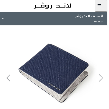
اكتشف لاند روڤر
المجموعة