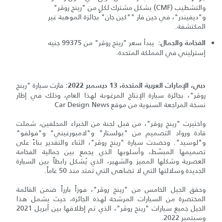
والتشطيب (CMF) بشكل مشترك لكلٍ من "رينج روڤر"
و"ديفيندر"، في حين فاز ""كين جان" بجائزة الموهبة غير
المكتشفة.
يبدأ سعر "رينج روڤر" من 99375 جنيه
الفخامة والجمال:
إسترليني في المملكة المتحدة.
فازت سيارة "رينج
دبي، الإمارات العربية المتحدة، 13 ديسمبر 2022:
روڤر"، بجائزة سيارة الإنتاج المرغوبة لهذا العام، وذلك في إطار
نسخة المراجعة السنوية من موقع Car Design News
واختيرت "رينج روڤر"، من قبل لجنة من الخبراء المحلفين، شملت
قادة ورواد التصميم من "بولستار" و"لامبورغيني" و"فولفو"
و"لوسيد". وحصدت سيارة "رينج روڤر"، الثناء والتقدير بناءً على
تصميمها المبسّط، وأسلوبها الذي يجمع بين جمالية الفخامة
العصرية وشكلها المميز والشهير، الذي يُشكل رابطاً بين السيارة
الجديدة وسلالتها التي لا تضاهى التي تمتد منذ 50 عاماً.
وحقق الجيل الخامس من "رينج روڤر"، فوزاً بارزاً ضمن القائمة
المختصرة من السيارات المرشحة لهذه الجائزة، حيث يشمل هذا
الجيل جميع سيارات "رينج روڤر"، الذي تم إطلاقها بين أبريل 2021
وسبتمبر 2022.