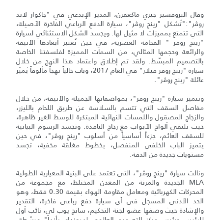
وقال البروفسير جيري ماكغفرن، المدير الإبدعي في "جاكوار لاند
روڤر":"تُشكل "رينج روڤر"، سيارة الدفع الرباعي الفاخرة الأصيلة،
التي تتمتع بمميزات لا مثيل لها. ويجسد الشكل الاستثنائي لسيارة
"رينج روڤر " الفخامة العصرية، في حين تُعتبر أبعادها الأنيقة
والرائعة وحجمها المثالي، من السمات المميزة لفلسفتنا الخاصة
بالتصميم المبسّط. ولقد تم إطلاق واعتماد هذا النهج من خلال
سيارة "رينج روڤر ڤيلار" في العام 2017، وبات حالياً نهجاً مألوفاً يُميّز
عائلة "رينج روڤر".
وتتميز سيارة "رينج روڤر"، بمواصفاتها الجميلة والأنيقة، من خلال
مفاصل السقف التي تتسم بالسلاسة عن طريق اللحام بالليزر،
والزجاج المصقول واللمسات النهائية المبتكرة للوسط الغير ظاهرة،
حيث تلتقي ألواح الأبواب مع زجاج النافذة. وتجسد الرسوم البيانية
للسقف العائم، جزءاً أساسياً من أسلوب "رينج روڤر"، في حين
يتميز الباب الخلفي المنفصل، بخطوط مغلقة مخفية، تجسد
مستويات جديدة من الدقة.
ونالت سيارة "رينج روڤر"، التي تعتمد على البنية المعيارية الطولية
MLA الجديدة والمرنة من المعدن المختلط، مع مجموعة من
المحركات الكهربائية ومعامل مقاومة الهواء بقيمة 0.30 فقط، وهو
الحد الأدنى المسجل في أي سيارة دفع رباعي فاخرة، التقدير
والإشادة حيث وصفها عضو لجنة التحكيم، سانج يوب لي، نائب أول
للرئيس ورئيس مركز التصميم العالمي لهيونداي بأنها" مبسّطة،