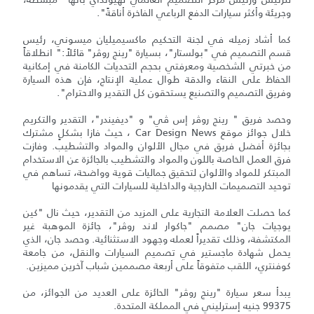
وجريئة وأكثر سيارات الدفع الرباعي الفاخرة أناقةً".
كما أشاد زميله في لجنة التحكيم ماكسيميليان ميسوني، رئيس
قسم التصميم في "بولستار"، بسيارة "رينج روڤر" قائلاً:" انطلاقاً
من خبرتي الشخصية ومعرفتي بحجم التحديات الكامنة في إمكانية
الحفاظ على النقاء والدقة طوال عملية الإنتاج، فإن هذه السيارة
وفريق التصميم والتصنيع يستحقون كل التقدير والاحترام".
وحصد فريق " رينج روڤر إس ڤي" و "ديفيندر"، التقدير والتكريم
خلال جوائز موقع Car Design News ، حيث فازا بشكلٍ مشترك
بجائزة أفضل فريق في مجال الألوان والمواد والتشطيب. وفازت
فرق العمل الخاصة باللون والمواد والتشطيب بالجائزة عن الاستخدام
المبتكر للمواد والألوان لتحقيق جماليات قوية وواضحة، تساهم في
توحيد التصميمات الخارجية والداخلية للسيارات التي يقدمونها
كما حصلت العلامة التجارية على المزيد من التقدير، حيث نال "كين
يوجيات جان" مصمم "جاكوار لاند روڤر"، جائزة الموهبة غير
المكتشفة، وذلك تقديراً لعمله وجهود الاستثنائية. وحصد جان، الذي
يحمل شهادة ماجستير في تصميم السيارات والنقل، من جامعة
كوفنتري، اللقب متفوقاً على أربعة مصممين شباب آخرين مميزين.
يبدأ سعر سيارة "رينج روڤر" الحائزة على العديد من الجوائز، من
99375 جنيه إسترليني في المملكة المتحدة.