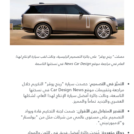
حصلت "رينج روڤر" على جائزة التصميم الرئيسية، ونالت لقب سيارة الإنتاج لهذا
العام في مراجعة موقع News Car Design في نسختها التاسعة
حصدت سيارة "رينج روڤر" التكريم خلال
التميّز في التصميم:
مراجعة وتقييمات موقع Car Design News في نسختها
التاسعة، ونالت جائزة أفضل سيارة الإنتاج لهذا العام، لشكلها
العصري والجديد تماماً والمميز.
ضمت لجنة التحكيم قادة ورواد
التقدير المتبادل بين الأقران:
التصميم على مستوى عالمي من شركات مثل من "بولستار"
و"لامبورغيني".
مُنحت جائزة أفضل فريق في اللون والمواد
جوائز متعددة: