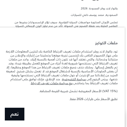
جاكوار لاند روڨر المحدودة: 2026
السعودية, محمد يوسف ناغي للسيارات
تعكس الأوزان المذكورة مواصفات السيارة القياسية. سوف تؤثر الإكسسوارات وغيرها من
العناصر المثبتة بعد نقطة التصنيع في الحمولة. تأكد من عدم تجاوز الوزن الإجمالي للسيارة
والحد الأقصى لأحمال المحور عند تحميل السيارة بالإكسسوارات والركاب والسوائل والوقود
والحمولة.
ملفات الكوكيز
المعلومات والمواصفات والأسعار والألوان المذكورة على هذا الموقع قد تختلف من بلد إلى
آخر، كما أنّها قد تتغير بدون إشعار مسبق. الرجاء التواصل مع وكيلنا المحلي للتأكد من توفّرها
تود جاكوار لاند روڤر استخدام ملفات تعريف الارتباط الخاصة بك لتخزين المعلومات اللازمة
والتحقق من الأسعار.
على جهاز الكمبيوتر الخاص بك لتحسين تجربة موقعنا وتمكيننا من إخبارك والإعلان عن
منتجاتنا وخدماتنا، والتي نعتقد أنها قد تكون ذات أهمية بالنسبة إليك. واحد من ملفات
إن النقص العالمي في أشباه الموصلات يؤثر حاليًا
ملاحظة مهمة حول الصور والمواصفات.
تعريف الارتباط التي نستخدمها ضرورية لعدة أجزاء من الموقع للعمل بطريقة جيدة، وقد
في مواصفات تصميم السيارات وتوفر الخيارات وتوقيتات التصاميم. هذا ظرف ديناميكي
تم بالفعل إرسالها. يمكنك حذف جميع ملفات تعريف الارتباط من هذا الموقع وحظرها، إلا
للغاية، ونتيجة لذلك، قد لا تمثّل الصور المستخدَمة ضمن موقع الويب حاليًا المواصفات الحالية
أن بعض المكونات الأساسية بالنسبة لاشتغال الموقع قد لا تعمل بشكل صحيح. لمعرفة
بالكامل بالنسبة إلى الميزات والخيارات والحلية ومجموعات الألوان. يرجى استشارة وكيلك الذي
المزيد عن إعلاناتنا عبر الإنترنت أو حول ملفات تعريف الارتباط التي نستخدمها وكيفية
سيتمكّن من تأكيد أي تقييدات حالية معك للسماح لك باتخاذ قرار مدروس
حذفها، يرجى الرجوع إلى
سياسة الخصوصية
. عند الإغلاق، فإنك توافق على استخدام
الأرقام المقدمة هي نتيجة لاختبارات المصنع الرسمية وفقاً لتشريعات الاتحاد الأوروبي. قد
ملفات تعريف الارتباط بما يتماشى
مع سياسة ملفات تعريف الارتباط
.
يتباين استهلك الوقود الفعلي للمركبة عن ذلك المتحقق في تلك الاختبارات كما أن هذه
الأرقام بغرض المقارنة فحسب.
(VAT 15%) الأسعار المعروضة تشمل ضريبة القيمة المضافة.
الأسعار المعروضة تشمل ضريبة القيمة المضافة (VAT).
تطبق الأسعار على طرازات 2026 فقط.‎
الأسعار تنطبق فقط على الطرازات المصنعة في عام 2026.
نعم
عرض المزيد
ابحث عن وكيل