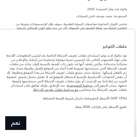
جاكوار لاند روڨر المحدودة: 2026
السعودية, محمد يوسف ناغي للسيارات
تعكس الأوزان المذكورة مواصفات السيارة القياسية. سوف تؤثر الإكسسوارات وغيرها من
العناصر المثبتة بعد نقطة التصنيع في الحمولة. تأكد من عدم تجاوز الوزن الإجمالي للسيارة
والحد الأقصى لأحمال المحور عند تحميل السيارة بالإكسسوارات والركاب والسوائل والوقود
والحمولة.
ملفات الكوكيز
المعلومات والمواصفات والأسعار والألوان المذكورة على هذا الموقع قد تختلف من بلد إلى
آخر، كما أنّها قد تتغير بدون إشعار مسبق. الرجاء التواصل مع وكيلنا المحلي للتأكد من توفّرها
تود جاكوار لاند روڤر استخدام ملفات تعريف الارتباط الخاصة بك لتخزين المعلومات اللازمة
والتحقق من الأسعار.
على جهاز الكمبيوتر الخاص بك لتحسين تجربة موقعنا وتمكيننا من إخبارك والإعلان عن
منتجاتنا وخدماتنا، والتي نعتقد أنها قد تكون ذات أهمية بالنسبة إليك. واحد من ملفات
إن النقص العالمي في أشباه الموصلات يؤثر حاليًا
ملاحظة مهمة حول الصور والمواصفات.
تعريف الارتباط التي نستخدمها ضرورية لعدة أجزاء من الموقع للعمل بطريقة جيدة، وقد
في مواصفات تصميم السيارات وتوفر الخيارات وتوقيتات التصاميم. هذا ظرف ديناميكي
تم بالفعل إرسالها. يمكنك حذف جميع ملفات تعريف الارتباط من هذا الموقع وحظرها، إلا
للغاية، ونتيجة لذلك، قد لا تمثّل الصور المستخدَمة ضمن موقع الويب حاليًا المواصفات الحالية
أن بعض المكونات الأساسية بالنسبة لاشتغال الموقع قد لا تعمل بشكل صحيح. لمعرفة
بالكامل بالنسبة إلى الميزات والخيارات والحلية ومجموعات الألوان. يرجى استشارة وكيلك الذي
المزيد عن إعلاناتنا عبر الإنترنت أو حول ملفات تعريف الارتباط التي نستخدمها وكيفية
سيتمكّن من تأكيد أي تقييدات حالية معك للسماح لك باتخاذ قرار مدروس
حذفها، يرجى الرجوع إلى
سياسة الخصوصية
. عند الإغلاق، فإنك توافق على استخدام
الأرقام المقدمة هي نتيجة لاختبارات المصنع الرسمية وفقاً لتشريعات الاتحاد الأوروبي. قد
ملفات تعريف الارتباط بما يتماشى
مع سياسة ملفات تعريف الارتباط
.
يتباين استهلك الوقود الفعلي للمركبة عن ذلك المتحقق في تلك الاختبارات كما أن هذه
الأرقام بغرض المقارنة فحسب.
(VAT 15%) الأسعار المعروضة تشمل ضريبة القيمة المضافة.
الأسعار المعروضة تشمل ضريبة القيمة المضافة (VAT).
تطبق الأسعار على طرازات 2026 فقط.‎
الأسعار تنطبق فقط على الطرازات المصنعة في عام 2026.
نعم
عرض المزيد
ابحث عن وكيل