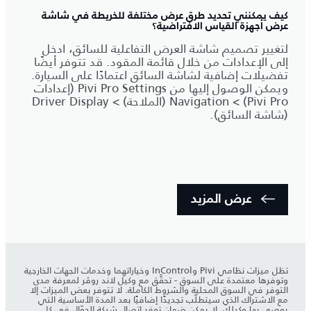
كيف يمكنني تحديد طرق عرض مختلفة للخريطة في شاشة
عرض أجهزة القياس الافتراضية؟
لتغيير تصميم شاشة العرض التفاعلية للسائق، ادخل
إلى الإعدادات من خلال قائمة المقود. قد تتوفر أيضًا
تفضيلات إضافية لشاشة السائق اعتمادًا على السيارة.
ويمكن الوصول إليها من Pivi Pro Settings (إعدادات
Pivi Pro) > Navigation (الملاحة) > Driver Display
(شاشة السائق).
عرض المزيد
تظل ميزات نظامي Pivi وInControl وخياراتهما وخدمات الجهات الخارجية
وتوفرها معتمدة على السوق - تحقَّق مع وكيل لاند روڤر لمعرفة مدى
التوفر في السوق المحلية والشروط الكاملة. لا تتوفر بعض الميزات إلا
مع الاشتراك الذي سيتطلّب تجديدًا إضافيًا بعد المدة الأساسية التي
يوصي بها وكيلك. لا يمكن ضمان توفر اتصال شبكة الجوّال في كل