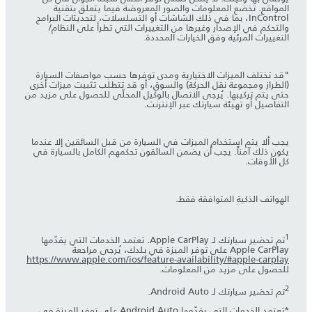
المواقع. تخضع المعلومات والصور المعروضة فيما يتعلق بتقنية
InControl، بما في ذلك الشاشات أو التسلسلات، لتحديثات البرامج
والتحكم في الإصدار وغيرها من التغييرات التي تطرأ على النظام/
التغييرات المرئية وفق الخيارات المحددة.
"قد تختلف الميزات الاختيارية ومدى توفرها حسب مواصفات السيارة
(الطراز ومجموعة نقل الحركة) والسوق، أو قد تتطلب تثبيت ميزات أخرى
حتى يتم تركيبها. يُرجى الاتصال بالوكيل المحلّي للحصول على مزيد من
التفاصيل أو تهيئة سيارتك عبر الإنترنت.
يجب ألا يتم استخدام الميزات في السيارة من قبل السائقين إلا عندما
يكون ذلك آمناً. يجب أن يضمن السائقون تحكمهم الكامل بالسيارة في
كل الأوقات.
الهواتف الذكية المتوافقة فقط.
1
تم تحضير سيارتك لـ Apple CarPlay. تعتمد الخدمات التي يقدّمها
Apple CarPlay على توفر الميزة في بلدك، يُرجى مراجعة
https://www.apple.com/ios/feature-availability/#apple-carplay
للحصول على مزيد من المعلومات.
2
تم تحضير سيارتك لـ Android Auto.
*تعتمد الخدمات التي يقدّمها Android Auto على توفر الميزة في