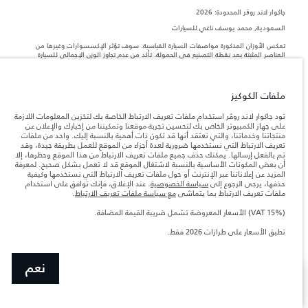
جاكوار لاند روڨر المحدودة: 2026
السعودية, محمد يوسف ناغي للسيارات
تعكس الأوزان المذكورة مواصفات السيارة القياسية. سوف تؤثر الإكسسوارات وغيرها من
العناصر المثبتة بعد نقطة التصنيع في الحمولة. تأكد من عدم تجاوز الوزن الإجمالي للسيارة
والحد الأقصى لأحمال المحور عند تحميل السيارة بالإكسسوارات والركاب والسوائل والوقود
والحمولة.
ملفات الكوكيز
المعلومات والمواصفات والأسعار والألوان المذكورة على هذا الموقع قد تختلف من بلد إلى
آخر، كما أنّها قد تتغير بدون إشعار مسبق. الرجاء التواصل مع وكيلنا المحلي للتأكد من توفّرها
تود جاكوار لاند روڤر استخدام ملفات تعريف الارتباط الخاصة بك لتخزين المعلومات اللازمة
والتحقق من الأسعار.
على جهاز الكمبيوتر الخاص بك لتحسين تجربة موقعنا وتمكيننا من إخبارك والإعلان عن
منتجاتنا وخدماتنا، والتي نعتقد أنها قد تكون ذات أهمية بالنسبة إليك. واحد من ملفات
إن النقص العالمي في أشباه الموصلات يؤثر حاليًا
ملاحظة مهمة حول الصور والمواصفات.
تعريف الارتباط التي نستخدمها ضرورية لعدة أجزاء من الموقع للعمل بطريقة جيدة، وقد
في مواصفات تصميم السيارات وتوفر الخيارات وتوقيتات التصاميم. هذا ظرف ديناميكي
تم بالفعل إرسالها. يمكنك حذف جميع ملفات تعريف الارتباط من هذا الموقع وحظرها، إلا
للغاية، ونتيجة لذلك، قد لا تمثّل الصور المستخدَمة ضمن موقع الويب حاليًا المواصفات الحالية
أن بعض المكونات الأساسية بالنسبة لاشتغال الموقع قد لا تعمل بشكل صحيح. لمعرفة
بالكامل بالنسبة إلى الميزات والخيارات والحلية ومجموعات الألوان. يرجى استشارة وكيلك الذي
المزيد عن إعلاناتنا عبر الإنترنت أو حول ملفات تعريف الارتباط التي نستخدمها وكيفية
سيتمكّن من تأكيد أي تقييدات حالية معك للسماح لك باتخاذ قرار مدروس
حذفها، يرجى الرجوع إلى
سياسة الخصوصية
. عند الإغلاق، فإنك توافق على استخدام
الأرقام المقدمة هي نتيجة لاختبارات المصنع الرسمية وفقاً لتشريعات الاتحاد الأوروبي. قد
ملفات تعريف الارتباط بما يتماشى
مع سياسة ملفات تعريف الارتباط
.
يتباين استهلك الوقود الفعلي للمركبة عن ذلك المتحقق في تلك الاختبارات كما أن هذه
الأرقام بغرض المقارنة فحسب.
(VAT 15%) الأسعار المعروضة تشمل ضريبة القيمة المضافة.
الأسعار المعروضة تشمل ضريبة القيمة المضافة (VAT).
تطبق الأسعار على طرازات 2026 فقط.‎
الأسعار تنطبق فقط على الطرازات المصنعة في عام 2026.
نعم
عرض المزيد
ابحث عن وكيل