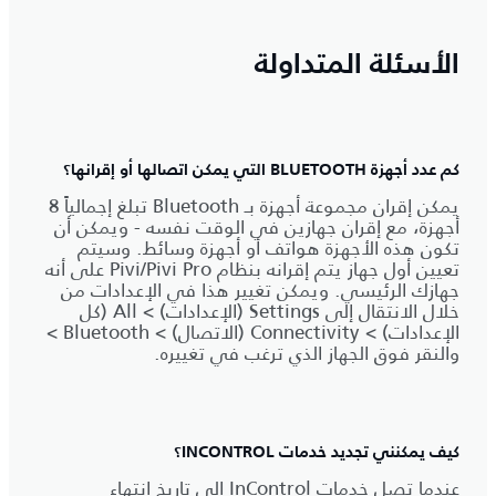
الأسئلة المتداولة
كم عدد أجهزة BLUETOOTH التي يمكن اتصالها أو إقرانها؟
يمكن إقران مجموعة أجهزة بـ Bluetooth تبلغ إجمالياً 8
أجهزة، مع إقران جهازين في الوقت نفسه - ويمكن أن
تكون هذه الأجهزة هواتف أو أجهزة وسائط. وسيتم
تعيين أول جهاز يتم إقرانه بنظام Pivi/Pivi Pro على أنه
جهازك الرئيسي. ويمكن تغيير هذا في الإعدادات من
خلال الانتقال إلى Settings (الإعدادات) > All (كل
الإعدادات) > Connectivity (الاتصال) > Bluetooth >
والنقر فوق الجهاز الذي ترغب في تغييره.
كيف يمكنني تجديد خدمات INCONTROL؟
عندما تصل خدمات InControl إلى تاريخ انتهاء