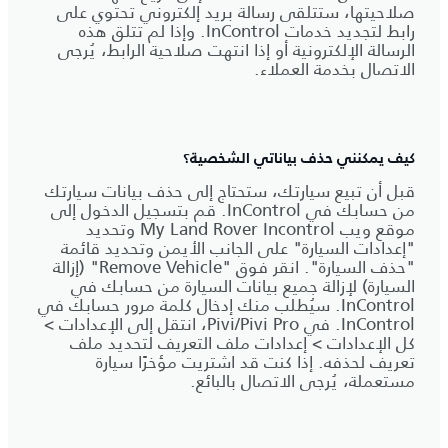
صلاحيتها، ستتلقى رسالة بريد إلكتروني تحتوي على
رابط لتجديد خدمات InControl. وإذا لم تتلق هذه
الرسالة الإلكترونية أو إذا انتهت صلاحية الرابط، يُرجى
الاتصال بخدمة العملاء.
كيف يمكنني حذف بياناتي الشخصية؟
قبل أن تبيع سيارتك، ستحتاج إلى حذف بيانات سيارتك
من حسابك في InControl. قم بتسجيل الدخول إلى
موقع ويب My Land Rover Incontrol وتحديد
"إعدادات السيارة" على الجانب الأيمن وتحديد قائمة
"حذف السيارة". انقر فوق "Remove Vehicle" (إزالة
السيارة) لإزالة جميع بيانات السيارة من حسابك في
InControl. سيُطلب منك إدخال كلمة مرور حسابك في
InControl. في Pivi/Pivi Pro، انتقل إلى الإعدادات >
كل الإعدادات > إعدادات ملف التعريف لتحديد ملف
تعريف لحذفه. إذا كنت قد اشتريت مؤخرًا سيارة
مستعملة، يُرجى الاتصال بالبائع.