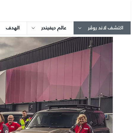
اكتشف لاند روڤر
عالم ديفيندر
الهدف​