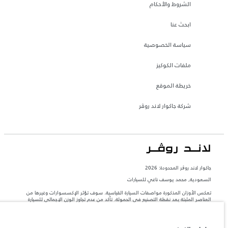
الشروط والأحكام
ابحث عنا
سياسة الخصوصية
ملفات الكوكيز
خريطة الموقع
شركة جاكوار لاند روڤر
جاكوار لاند روڨر المحدودة: 2026
السعودية, محمد يوسف ناغي للسيارات
تعكس الأوزان المذكورة مواصفات السيارة القياسية. سوف تؤثر الإكسسوارات وغيرها من
العناصر المثبتة بعد نقطة التصنيع في الحمولة. تأكد من عدم تجاوز الوزن الإجمالي للسيارة
والحد الأقصى لأحمال المحور عند تحميل السيارة بالإكسسوارات والركاب والسوائل والوقود
والحمولة.