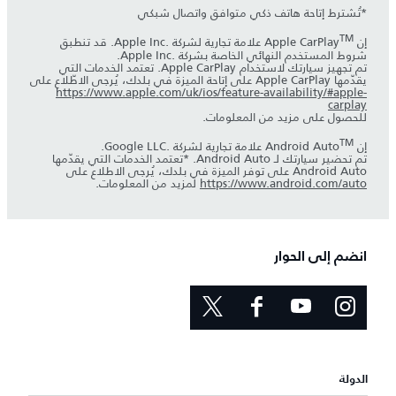
*تُشترط إتاحة هاتف ذكي متوافق واتصال شبكي
‎TM
إن Apple CarPlay
علامة تجارية لشركة Apple Inc.‎. قد تنطبق
شروط المستخدم النهائي الخاصة بشركة Apple Inc.‎.
تم تجهيز سيارتك لاستخدام Apple CarPlay. تعتمد الخدمات التي
يقدّمها Apple CarPlay على إتاحة الميزة في بلدك، يُرجى الاطّلاع على
https://www.apple.com/uk/ios/feature-availability/#apple-
carplay
للحصول على مزيد من المعلومات.
‎TM
إن Android Auto
تم تحضير سيارتك لـ Android Auto. *تعتمد الخدمات التي يقدّمها
Android Auto على توفر الميزة في بلدك، يُرجى الاطلاع على
https://www.android.com/auto
لمزيد من المعلومات.
انضم إلى الحوار
الدولة