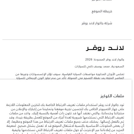
خريطة الموقع
شركة جاكوار لاند روڤر
جاكوار لاند روڨر المحدودة: 2026
السعودية, محمد يوسف ناغي للسيارات
تعكس الأوزان المذكورة مواصفات السيارة القياسية. سوف تؤثر الإكسسوارات وغيرها من
العناصر المثبتة بعد نقطة التصنيع في الحمولة. تأكد من عدم تجاوز الوزن الإجمالي للسيارة
والحد الأقصى لأحمال المحور عند تحميل السيارة بالإكسسوارات والركاب والسوائل والوقود
والحمولة.
ملفات الكوكيز
المعلومات والمواصفات والأسعار والألوان المذكورة على هذا الموقع قد تختلف من بلد إلى
آخر، كما أنّها قد تتغير بدون إشعار مسبق. الرجاء التواصل مع وكيلنا المحلي للتأكد من توفّرها
تود جاكوار لاند روڤر استخدام ملفات تعريف الارتباط الخاصة بك لتخزين المعلومات اللازمة
والتحقق من الأسعار.
على جهاز الكمبيوتر الخاص بك لتحسين تجربة موقعنا وتمكيننا من إخبارك والإعلان عن
منتجاتنا وخدماتنا، والتي نعتقد أنها قد تكون ذات أهمية بالنسبة إليك. واحد من ملفات
إن النقص العالمي في أشباه الموصلات يؤثر حاليًا
ملاحظة مهمة حول الصور والمواصفات.
تعريف الارتباط التي نستخدمها ضرورية لعدة أجزاء من الموقع للعمل بطريقة جيدة، وقد
في مواصفات تصميم السيارات وتوفر الخيارات وتوقيتات التصاميم. هذا ظرف ديناميكي
تم بالفعل إرسالها. يمكنك حذف جميع ملفات تعريف الارتباط من هذا الموقع وحظرها، إلا
للغاية، ونتيجة لذلك، قد لا تمثّل الصور المستخدَمة ضمن موقع الويب حاليًا المواصفات الحالية
أن بعض المكونات الأساسية بالنسبة لاشتغال الموقع قد لا تعمل بشكل صحيح. لمعرفة
بالكامل بالنسبة إلى الميزات والخيارات والحلية ومجموعات الألوان. يرجى استشارة وكيلك الذي
المزيد عن إعلاناتنا عبر الإنترنت أو حول ملفات تعريف الارتباط التي نستخدمها وكيفية
سيتمكّن من تأكيد أي تقييدات حالية معك للسماح لك باتخاذ قرار مدروس