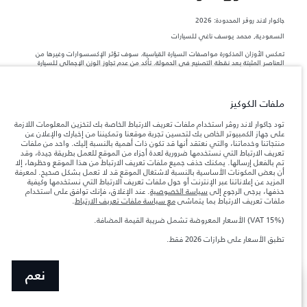
جاكوار لاند روڨر المحدودة: 2026
السعودية, محمد يوسف ناغي للسيارات
تعكس الأوزان المذكورة مواصفات السيارة القياسية. سوف تؤثر الإكسسوارات وغيرها من
العناصر المثبتة بعد نقطة التصنيع في الحمولة. تأكد من عدم تجاوز الوزن الإجمالي للسيارة
والحد الأقصى لأحمال المحور عند تحميل السيارة بالإكسسوارات والركاب والسوائل والوقود
والحمولة.
ملفات الكوكيز
المعلومات والمواصفات والأسعار والألوان المذكورة على هذا الموقع قد تختلف من بلد إلى
آخر، كما أنّها قد تتغير بدون إشعار مسبق. الرجاء التواصل مع وكيلنا المحلي للتأكد من توفّرها
تود جاكوار لاند روڤر استخدام ملفات تعريف الارتباط الخاصة بك لتخزين المعلومات اللازمة
والتحقق من الأسعار.
على جهاز الكمبيوتر الخاص بك لتحسين تجربة موقعنا وتمكيننا من إخبارك والإعلان عن
منتجاتنا وخدماتنا، والتي نعتقد أنها قد تكون ذات أهمية بالنسبة إليك. واحد من ملفات
إن النقص العالمي في أشباه الموصلات يؤثر حاليًا
ملاحظة مهمة حول الصور والمواصفات.
تعريف الارتباط التي نستخدمها ضرورية لعدة أجزاء من الموقع للعمل بطريقة جيدة، وقد
في مواصفات تصميم السيارات وتوفر الخيارات وتوقيتات التصاميم. هذا ظرف ديناميكي
تم بالفعل إرسالها. يمكنك حذف جميع ملفات تعريف الارتباط من هذا الموقع وحظرها، إلا
للغاية، ونتيجة لذلك، قد لا تمثّل الصور المستخدَمة ضمن موقع الويب حاليًا المواصفات الحالية
أن بعض المكونات الأساسية بالنسبة لاشتغال الموقع قد لا تعمل بشكل صحيح. لمعرفة
بالكامل بالنسبة إلى الميزات والخيارات والحلية ومجموعات الألوان. يرجى استشارة وكيلك الذي
المزيد عن إعلاناتنا عبر الإنترنت أو حول ملفات تعريف الارتباط التي نستخدمها وكيفية
سيتمكّن من تأكيد أي تقييدات حالية معك للسماح لك باتخاذ قرار مدروس
حذفها، يرجى الرجوع إلى
سياسة الخصوصية
. عند الإغلاق، فإنك توافق على استخدام
الأرقام المقدمة هي نتيجة لاختبارات المصنع الرسمية وفقاً لتشريعات الاتحاد الأوروبي. قد
ملفات تعريف الارتباط بما يتماشى
مع سياسة ملفات تعريف الارتباط
.
يتباين استهلك الوقود الفعلي للمركبة عن ذلك المتحقق في تلك الاختبارات كما أن هذه
الأرقام بغرض المقارنة فحسب.
(VAT 15%) الأسعار المعروضة تشمل ضريبة القيمة المضافة.
الأسعار المعروضة تشمل ضريبة القيمة المضافة (VAT).
تطبق الأسعار على طرازات 2026 فقط.‎
الأسعار تنطبق فقط على الطرازات المصنعة في عام 2026.
نعم
عرض المزيد
ابحث عن وكيل